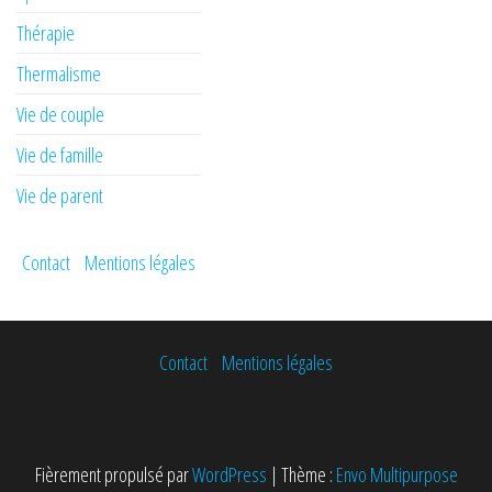
Thérapie
Thermalisme
Vie de couple
Vie de famille
Vie de parent
Contact
Mentions légales
Contact
Mentions légales
Fièrement propulsé par
WordPress
|
Thème :
Envo Multipurpose