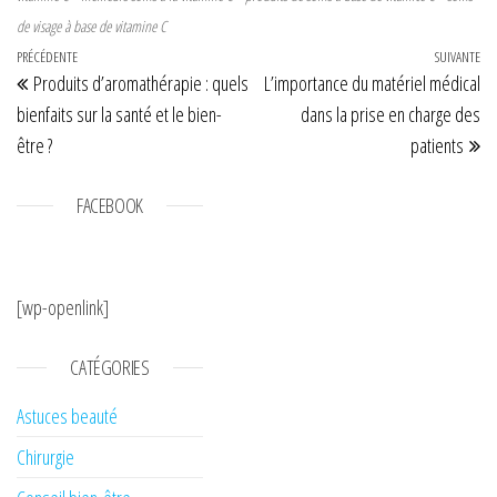
de visage à base de vitamine C
Navigation de l’article
Article précédent
PRÉCÉDENTE
SUIVANTE
Art
Produits d’aromathérapie : quels
L’importance du matériel médical
bienfaits sur la santé et le bien-
dans la prise en charge des
être ?
patients
FACEBOOK
[wp-openlink]
CATÉGORIES
Astuces beauté
Chirurgie