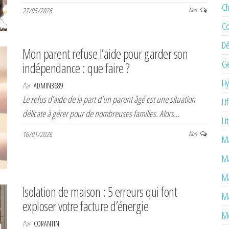
Ch
27/05/2026
Non
Co
Dé
Mon parent refuse l’aide pour garder son
Ge
indépendance : que faire ?
H
Par
ADMIN3689
Le refus d’aide de la part d’un parent âgé est une situation
Li
délicate à gérer pour de nombreuses familles. Alors…
Li
16/01/2026
Non
Ma
M
Ma
Isolation de maison : 5 erreurs qui font
Ma
exploser votre facture d’énergie
Mé
Par
CORANTIN