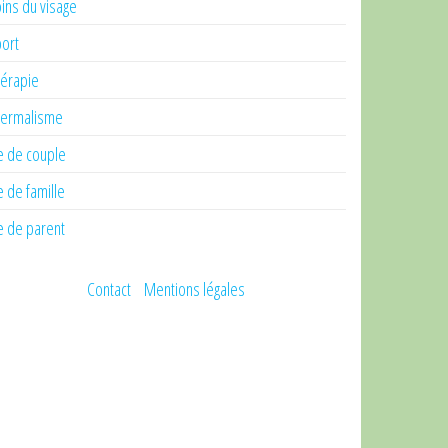
ins du visage
ort
érapie
ermalisme
e de couple
e de famille
e de parent
Contact
Mentions légales