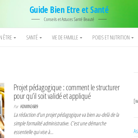
Guide Bien Etre et Santé
Conseils et Astuces Santé Beauté
EN ÊTRE
SANTÉ
VIE DE FAMILLE
POIDS ET NUTRITION
Projet pédagogique : comment le structurer
pour qu’il soit validé et appliqué
[w
Par
ADMIN3689
La rédaction d’un projet pédagogique va bien au-delà de la
simple formalité administrative. C’est une démarche
As
essentielle qui vise à…