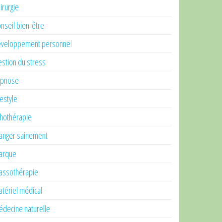
irurgie
nseil bien-être
veloppement personnel
stion du stress
ypnose
festyle
thothérapie
nger sainement
arque
ssothérapie
tériel médical
decine naturelle