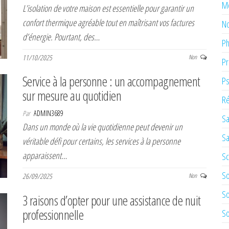
M
L’isolation de votre maison est essentielle pour garantir un
confort thermique agréable tout en maîtrisant vos factures
No
d’énergie. Pourtant, des…
Ph
11/10/2025
Non
Pr
Service à la personne : un accompagnement
Ps
sur mesure au quotidien
Ré
Par
ADMIN3689
Sa
Dans un monde où la vie quotidienne peut devenir un
Sa
véritable défi pour certains, les services à la personne
apparaissent…
Sc
So
26/09/2025
Non
So
3 raisons d’opter pour une assistance de nuit
professionnelle
So