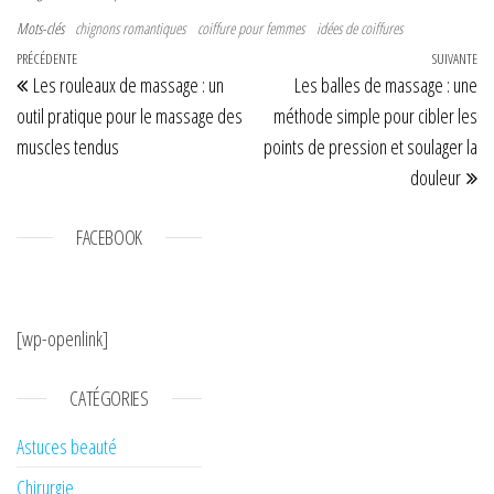
Mots-clés
chignons romantiques
coiffure pour femmes
idées de coiffures
Navigation de l’article
Article précédent
PRÉCÉDENTE
SUIVANTE
Art
Les rouleaux de massage : un
Les balles de massage : une
outil pratique pour le massage des
méthode simple pour cibler les
muscles tendus
points de pression et soulager la
douleur
FACEBOOK
[wp-openlink]
CATÉGORIES
Astuces beauté
Chirurgie