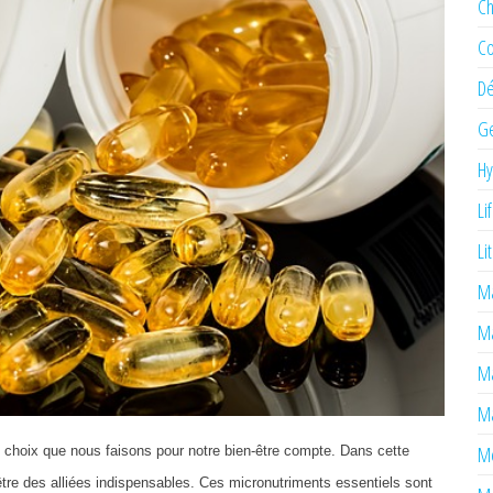
Ch
Co
Dé
Ge
H
Li
Li
Ma
M
Ma
Ma
Mé
 choix que nous faisons pour notre bien-être compte. Dans cette
 être des alliées indispensables. Ces micronutriments essentiels sont