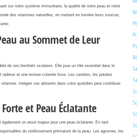
M
uant sur notre système immunitaire, la qualité de notre peau et notre
No
monde des vitamines naturelles, en mettant en lumière leurs sources,
Ph
tante.
Pr
t Peau au Sommet de Leur
Ps
Ré
là de ses bienfaits oculaires. Elle joue un rôle essentiel dans le
Sa
nt radieux et une texture cutanée lisse. Les carottes, les patates
Sa
 vitamine. Intégrer ces aliments dans votre quotidien peut contribuer
Sc
So
Forte et Peau Éclatante
So
st également un atout majeur pour une peau éclatante. En tant
So
s responsables du vieillissement prématuré de la peau. Les agrumes, les
So