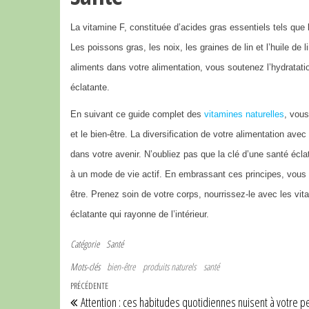
La vitamine F, constituée d’acides gras essentiels tels que
Les poissons gras, les noix, les graines de lin et l’huile de
aliments dans votre alimentation, vous soutenez l’hydratation
éclatante.
En suivant ce guide complet des
vitamines naturelles
, vou
et le bien-être. La diversification de votre alimentation av
dans votre avenir. N’oubliez pas que la clé d’une santé écla
à un mode de vie actif. En embrassant ces principes, vous v
être. Prenez soin de votre corps, nourrissez-le avec les vit
éclatante qui rayonne de l’intérieur.
Catégorie
Santé
Mots-clés
bien-être
produits naturels
santé
Navigation de l’article
Article précédent
PRÉCÉDENTE
Attention : ces habitudes quotidiennes nuisent à votre p