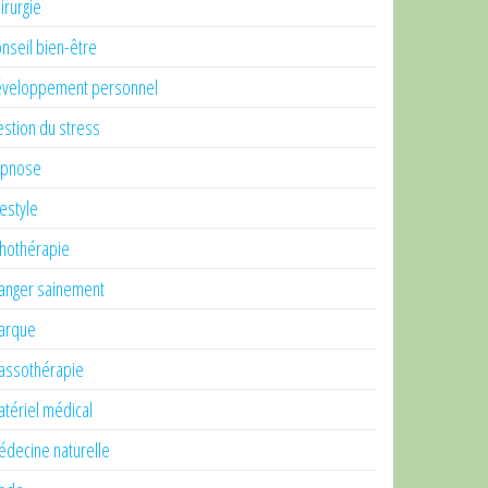
irurgie
nseil bien-être
veloppement personnel
stion du stress
ypnose
festyle
thothérapie
nger sainement
arque
ssothérapie
tériel médical
decine naturelle