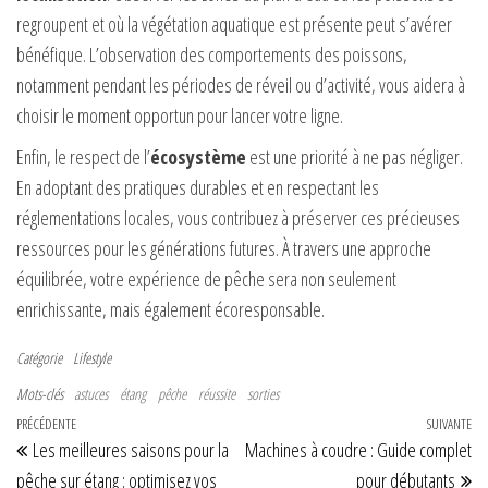
regroupent et où la végétation aquatique est présente peut s’avérer
bénéfique. L’observation des comportements des poissons,
notamment pendant les périodes de réveil ou d’activité, vous aidera à
choisir le moment opportun pour lancer votre ligne.
Enfin, le respect de l’
écosystème
est une priorité à ne pas négliger.
En adoptant des pratiques durables et en respectant les
réglementations locales, vous contribuez à préserver ces précieuses
ressources pour les générations futures. À travers une approche
équilibrée, votre expérience de pêche sera non seulement
enrichissante, mais également écoresponsable.
Catégorie
Lifestyle
Mots-clés
astuces
étang
pêche
réussite
sorties
Navigation de l’article
Article précédent
PRÉCÉDENTE
SUIVANTE
Art
Les meilleures saisons pour la
Machines à coudre : Guide complet
pêche sur étang : optimisez vos
pour débutants