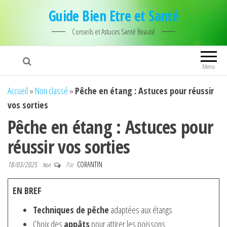
Guide Bien Etre et Santé
Conseils et Astuces Santé Beauté
Menu
Accueil
»
Non classé
»
Pêche en étang : Astuces pour réussir
vos sorties
Pêche en étang : Astuces pour
réussir vos sorties
18/03/2025
Par
CORANTIN
Non
EN BREF
Techniques de pêche
adaptées aux étangs
Choix des
appâts
pour attirer les poissons