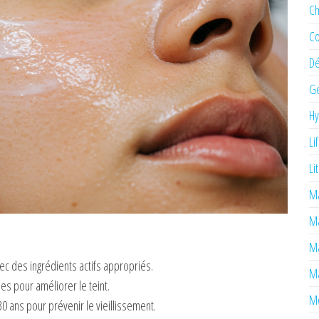
Ch
Co
Dé
Ge
H
Li
Li
Ma
M
Ma
vec des ingrédients actifs appropriés.
Ma
es pour améliorer le teint.
Mé
0 ans pour prévenir le vieillissement.