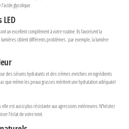
’acide glycolique.
s LED
nt un excellent complément à votre routine. Ils favorisent la
es lumières ciblent différents problèmes : par exemple, la lumière
deur
z pour des sérums hydratants et des crèmes enrichies en ingrédients
z pas que même les peaux grasses méritent une hydratation adéquate!
elle est aussi plus résistante aux agressions extérieures. N’hésitez
ser l’éclat de votre teint.
 naturels