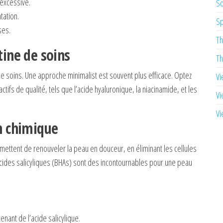
 excessive.
So
tation.
Sp
ses.
Th
tine de soins
Th
de soins. Une approche minimalist est souvent plus efficace. Optez
Vi
tifs de qualité, tels que l’acide hyaluronique, la niacinamide, et les
Vi
Vi
on chimique
rmettent de renouveler la peau en douceur, en éliminant les cellules
acides salicyliques (BHAs) sont des incontournables pour une peau
enant de l’acide salicylique.