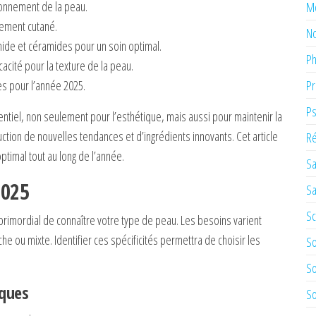
ayonnement de la peau.
M
ement cutané.
No
mide et céramides pour un soin optimal.
Ph
acité pour la texture de la peau.
es pour l’année 2025.
Pr
Ps
ntiel, non seulement pour l’esthétique, mais aussi pour maintenir la
uction de nouvelles tendances et d’ingrédients innovants. Cet article
Ré
ptimal tout au long de l’année.
Sa
2025
Sa
Sc
 primordial de connaître votre type de peau. Les besoins varient
he ou mixte. Identifier ces spécificités permettra de choisir les
So
So
iques
So