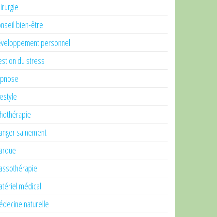
irurgie
nseil bien-être
veloppement personnel
stion du stress
ypnose
festyle
thothérapie
nger sainement
arque
ssothérapie
tériel médical
decine naturelle