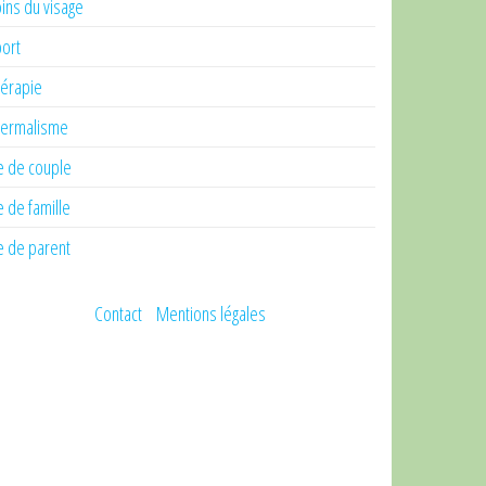
ins du visage
ort
érapie
ermalisme
e de couple
e de famille
e de parent
Contact
Mentions légales