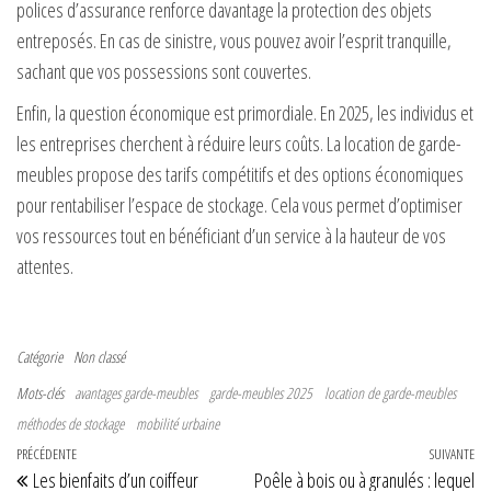
polices d’assurance renforce davantage la protection des objets
entreposés. En cas de sinistre, vous pouvez avoir l’esprit tranquille,
sachant que vos possessions sont couvertes.
Enfin, la question économique est primordiale. En 2025, les individus et
les entreprises cherchent à réduire leurs coûts. La location de garde-
meubles propose des tarifs compétitifs et des options économiques
pour rentabiliser l’espace de stockage. Cela vous permet d’optimiser
vos ressources tout en bénéficiant d’un service à la hauteur de vos
attentes.
Catégorie
Non classé
Mots-clés
avantages garde-meubles
garde-meubles 2025
location de garde-meubles
méthodes de stockage
mobilité urbaine
Navigation de l’article
Article précédent
PRÉCÉDENTE
SUIVANTE
Art
Les bienfaits d’un coiffeur
Poêle à bois ou à granulés : lequel