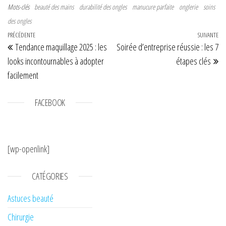
Mots-clés
beauté des mains
durabilité des ongles
manucure parfaite
onglerie
soins
des ongles
Navigation de l’article
Article précédent
PRÉCÉDENTE
SUIVANTE
Art
Tendance maquillage 2025 : les
Soirée d’entreprise réussie : les 7
looks incontournables à adopter
étapes clés
facilement
FACEBOOK
[wp-openlink]
CATÉGORIES
Astuces beauté
Chirurgie