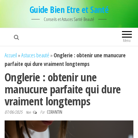
Guide Bien Etre et Santé
Conseils et Astuces Santé Beauté
Menu
Accueil
»
Astuces beauté
»
Onglerie : obtenir une manucure
parfaite qui dure vraiment longtemps
Onglerie : obtenir une
manucure parfaite qui dure
vraiment longtemps
07/06/2025
Par
CORANTIN
Non