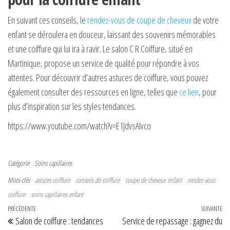
En suivant ces conseils, le
rendez-vous de coupe de cheveux
de votre
enfant se déroulera en douceur, laissant des souvenirs mémorables
et une coiffure qui lui ira à ravir. Le salon C R Coiffure, situé en
Martinique, propose un service de qualité pour répondre à vos
attentes. Pour découvrir d’autres astuces de coiffure, vous pouvez
également consulter des ressources en ligne, telles que
ce lien
, pour
plus d’inspiration sur les styles tendances.
https://www.youtube.com/watch?v=E1JdvsAIvco
Catégorie
Soins capillaires
Mots-clés
astuces coiffure
conseils de coiffure
coupe de cheveux enfant
rendez-vous
coiffure
soins capillaires enfant
Navigation de l’article
Article précédent
PRÉCÉDENTE
SUIVANTE
Art
Salon de coiffure : tendances
Service de repassage : gagnez du