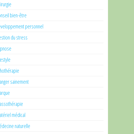
irurgie
nseil bien-être
veloppement personnel
stion du stress
ypnose
festyle
thothérapie
nger sainement
arque
ssothérapie
tériel médical
decine naturelle