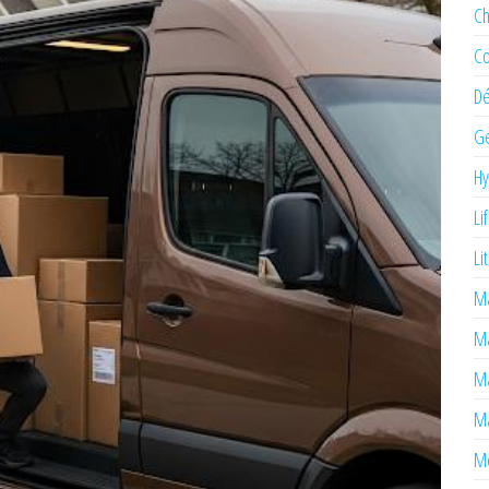
Ch
Co
Dé
Ge
H
Li
Li
Ma
M
Ma
Ma
Mé