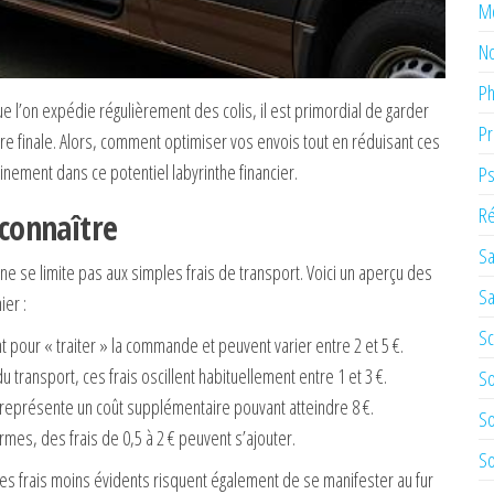
M
No
Ph
l’on expédie régulièrement des colis, il est primordial de garder
Pr
cture finale. Alors, comment optimiser vos envois tout en réduisant ces
inement dans ce potentiel labyrinthe financier.
Ps
Ré
 connaître
Sa
ne se limite pas aux simples frais de transport. Voici un aperçu des
Sa
ier :
Sc
t pour « traiter » la commande et peuvent varier entre 2 et 5 €.
 transport, ces frais oscillent habituellement entre 1 et 3 €.
So
 représente un coût supplémentaire pouvant atteindre 8 €.
So
rmes, des frais de 0,5 à 2 € peuvent s’ajouter.
So
tres frais moins évidents risquent également de se manifester au fur