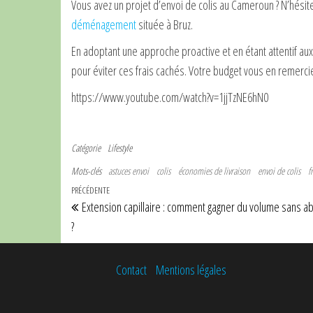
Vous avez un projet d’envoi de colis au Cameroun ? N’hésitez
déménagement
située à Bruz.
En adoptant une approche proactive et en étant attentif aux
pour éviter ces frais cachés. Votre budget vous en remercie
https://www.youtube.com/watch?v=1jjTzNE6hN0
Catégorie
Lifestyle
Mots-clés
astuces envoi
colis
économies de livraison
envoi de colis
f
Navigation de l’article
Article précédent
PRÉCÉDENTE
Extension capillaire : comment gagner du volume sans a
?
Contact
Mentions légales