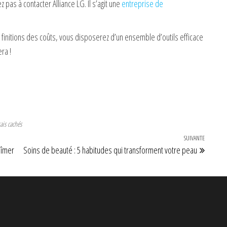
 pas à contacter Alliance LG. Il s’agit une
entreprise de
 finitions des coûts, vous disposerez d’un ensemble d’outils efficace
ra !
rais cachés
SUIVANTE
Article 
bîmer
Soins de beauté : 5 habitudes qui transforment votre peau