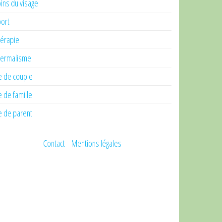
ins du visage
ort
érapie
ermalisme
e de couple
e de famille
e de parent
Contact
Mentions légales