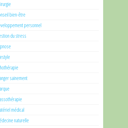
irurgie
nseil bien-être
veloppement personnel
stion du stress
ypnose
festyle
thothérapie
nger sainement
arque
ssothérapie
tériel médical
decine naturelle