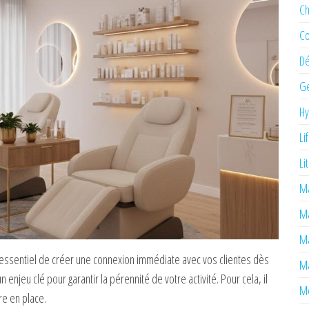
Ch
Co
Dé
Ge
H
Li
Li
Ma
M
Ma
t essentiel de créer une connexion immédiate avec vos clientes dès
Ma
n enjeu clé pour garantir la pérennité de votre activité. Pour cela, il
Mé
re en place.