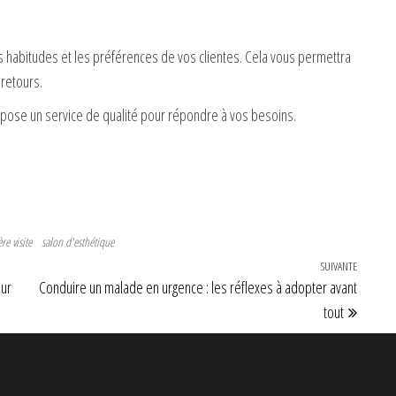
es habitudes et les préférences de vos clientes. Cela vous permettra
 retours.
ose un service de qualité pour répondre à vos besoins.
re visite
salon d'esthétique
SUIVANTE
Article 
our
Conduire un malade en urgence : les réflexes à adopter avant
tout