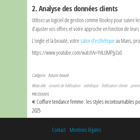
2. Analyse des données clients
Utilisez un logiciel de gestion comme Booksy pour suivre l
d’ajuster vos offres et votre approche en fonction de leurs
L’ongle et la beauté, votre
salon d’esthétique
au Mans, prop
https://www.youtube.com/watch?v=YALUMPJyZa0
Catégorie
Astuces beauté
Mots-clés
conseils de fidélisation
esthétique
fidélisation cliente
premiè
Navigation de l’article
Article précédent
PRÉCÉDENTE
Coiffure tendance femme : les styles incontournables p
2025
Contact
Mentions légales