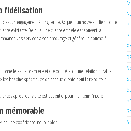
M
 fidélisation
No
 ; c’est un engagement à long terme. Acquérir un nouveau client coûte
Ph
ente existante. De plus, une clientèle fidèle est souvent la
Pr
commande vos services à son entourage et génère un bouche-à-
Ps
Ré
Sa
eptionnelle est la première étape pour établir une relation durable.
Sa
 les besoins spécifiques de chaque cliente peut faire toute la
Sc
ientes après leur visite est essentiel pour maintenir l’intérêt.
So
on mémorable
So
So
er en une expérience inoubliable :