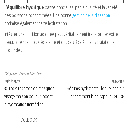
L’
équilibre hydrique
passe donc aussi par la qualité et la variété
des boissons consommées. Une bonne
gestion de la digestion
optimise également cette hydratation.
Intégrer une nutrition adaptée peut véritablement transformer votre
peau, la rendant plus éclatante et douce grâce à une hydratation en
profondeur.
Catégorie
Conseil bien-être
Navigation de l’article
Article précédent
PRÉCÉDENTE
SUIVANTE
Art
Trois recettes de masques
Sérums hydratants : lequel choisir
visage maison pour un boost
et comment bien l’appliquer ?
d’hydratation immédiat.
FACEBOOK