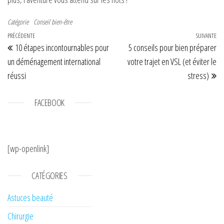
Catégorie
Conseil bien-être
Navigation de l’article
Article précédent
PRÉCÉDENTE
SUIVANTE
Art
10 étapes incontournables pour
5 conseils pour bien préparer
un déménagement international
votre trajet en VSL (et éviter le
réussi
stress)
FACEBOOK
[wp-openlink]
CATÉGORIES
Astuces beauté
Chirurgie