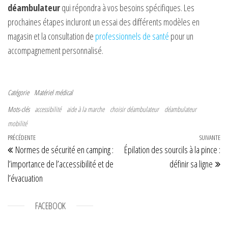
déambulateur
qui répondra à vos besoins spécifiques. Les
prochaines étapes incluront un essai des différents modèles en
magasin et la consultation de
professionnels de santé
pour un
accompagnement personnalisé.
Catégorie
Matériel médical
Mots-clés
accessibilité
aide à la marche
choisir déambulateur
déambulateur
mobilité
Navigation de l’article
Article précédent
PRÉCÉDENTE
SUIVANTE
Art
Normes de sécurité en camping :
Épilation des sourcils à la pince :
l’importance de l’accessibilité et de
définir sa ligne
l’évacuation
FACEBOOK