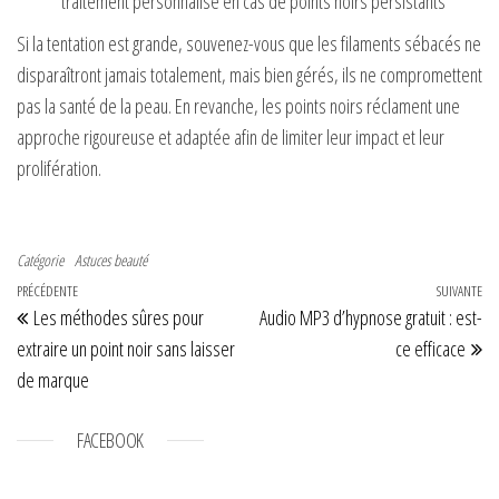
traitement personnalisé en cas de points noirs persistants
Si la tentation est grande, souvenez-vous que les filaments sébacés ne
disparaîtront jamais totalement, mais bien gérés, ils ne compromettent
pas la santé de la peau. En revanche, les points noirs réclament une
approche rigoureuse et adaptée afin de limiter leur impact et leur
prolifération.
Catégorie
Astuces beauté
Navigation de l’article
Article précédent
PRÉCÉDENTE
SUIVANTE
Art
Les méthodes sûres pour
Audio MP3 d’hypnose gratuit : est-
extraire un point noir sans laisser
ce efficace
de marque
FACEBOOK