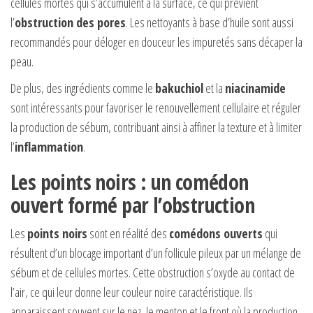
cellules mortes qui s’accumulent à la surface, ce qui prévient
l’
obstruction des pores
. Les nettoyants à base d’huile sont aussi
recommandés pour déloger en douceur les impuretés sans décaper la
peau.
De plus, des ingrédients comme le
bakuchiol
et la
niacinamide
sont intéressants pour favoriser le renouvellement cellulaire et réguler
la production de sébum, contribuant ainsi à affiner la texture et à limiter
l’
inflammation
.
Les points noirs : un comédon
ouvert formé par l’obstruction
Les
points noirs
sont en réalité des
comédons ouverts
qui
résultent d’un blocage important d’un follicule pileux par un mélange de
sébum et de cellules mortes. Cette obstruction s’oxyde au contact de
l’air, ce qui leur donne leur couleur noire caractéristique. Ils
apparaissent souvent sur le nez, le menton et le front où la production