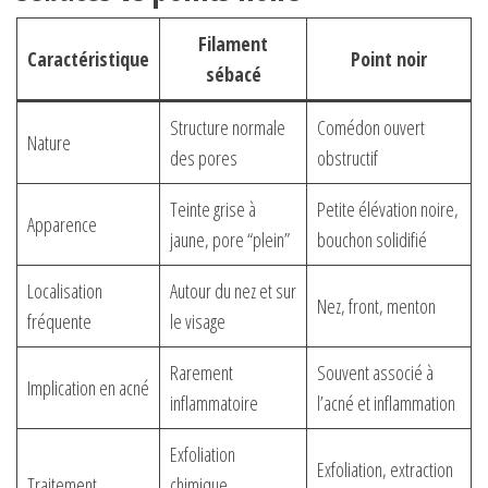
Filament
Caractéristique
Point noir
sébacé
Structure normale
Comédon ouvert
Nature
des pores
obstructif
Teinte grise à
Petite élévation noire,
Apparence
jaune, pore “plein”
bouchon solidifié
Localisation
Autour du nez et sur
Nez, front, menton
fréquente
le visage
Rarement
Souvent associé à
Implication en acné
inflammatoire
l’acné et inflammation
Exfoliation
Exfoliation, extraction
Traitement
chimique,