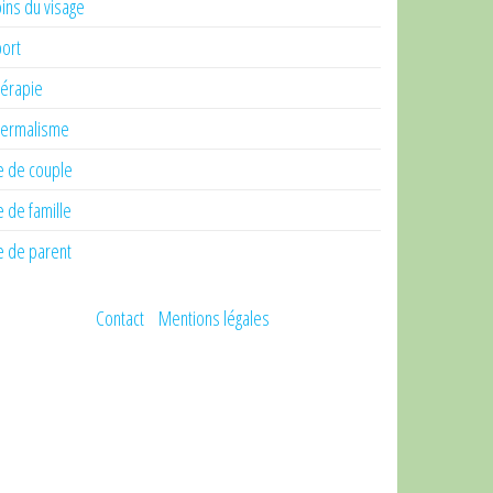
ins du visage
ort
érapie
ermalisme
e de couple
e de famille
e de parent
Contact
Mentions légales