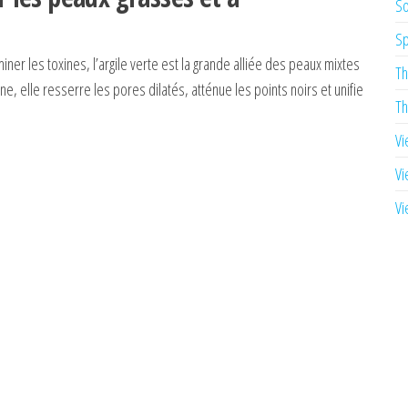
So
Sp
ner les toxines, l’argile verte est la grande alliée des peaux mixtes
Th
, elle resserre les pores dilatés, atténue les points noirs et unifie
Th
Vi
Vi
Vi