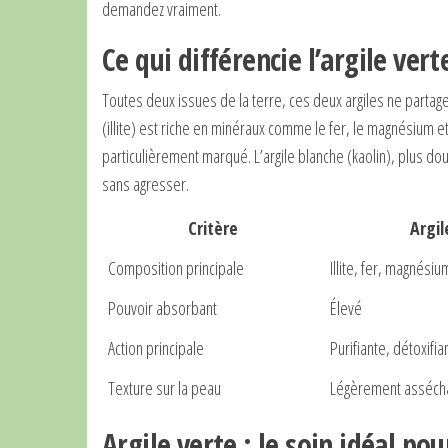
demandez vraiment.
Ce qui différencie l’argile vert
Toutes deux issues de la terre, ces deux argiles ne partag
(illite) est riche en minéraux comme le fer, le magnésium et
particulièrement marqué. L’argile blanche (kaolin), plus douc
sans agresser.
Critère
Argil
Composition principale
Illite, fer, magnésium
Pouvoir absorbant
Élevé
Action principale
Purifiante, détoxifia
Texture sur la peau
Légèrement asséch
Argile verte : le soin idéal po