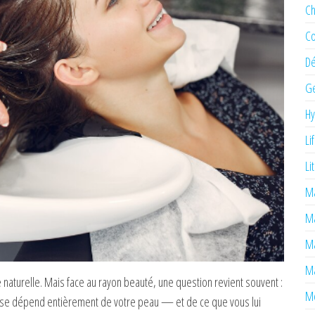
Ch
Co
Dé
Ge
H
Li
Li
Ma
M
Ma
Ma
ue naturelle. Mais face au rayon beauté, une question revient souvent :
Mé
réponse dépend entièrement de votre peau — et de ce que vous lui