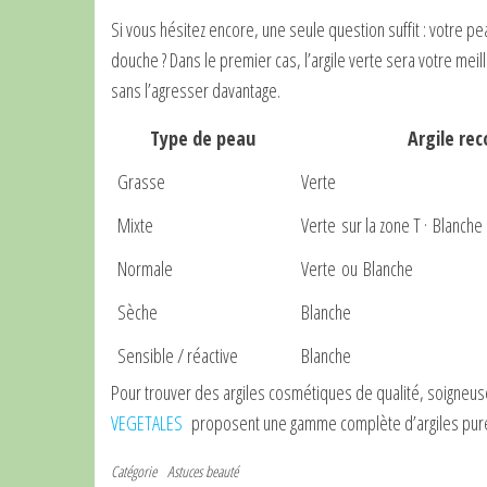
Si vous hésitez encore, une seule question suffit : votre pea
douche ? Dans le premier cas, l’argile verte sera votre meil
sans l’agresser davantage.
Type de peau
Argile r
Grasse
Verte
Mixte
Verte
sur la zone T ·
Blanche
Normale
Verte
ou
Blanche
Sèche
Blanche
Sensible / réactive
Blanche
Pour trouver des argiles cosmétiques de qualité, soigneu
VEGETALES
proposent une gamme complète d’argiles pures
Catégorie
Astuces beauté