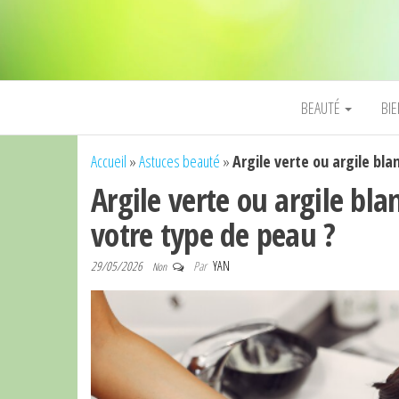
BEAUTÉ
BI
Accueil
»
Astuces beauté
»
Argile verte ou argile bla
Argile verte ou argile bla
votre type de peau ?
29/05/2026
Par
YAN
Non