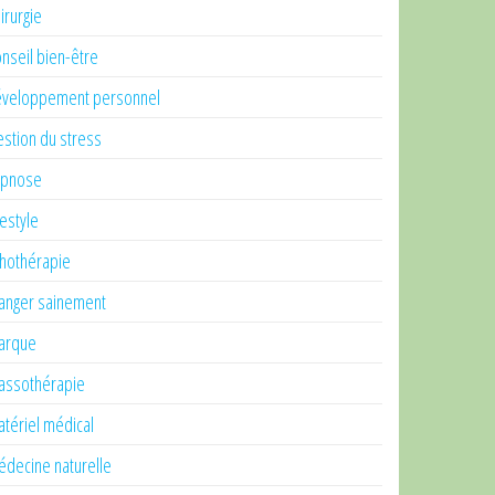
irurgie
nseil bien-être
veloppement personnel
stion du stress
ypnose
festyle
thothérapie
nger sainement
arque
ssothérapie
tériel médical
decine naturelle