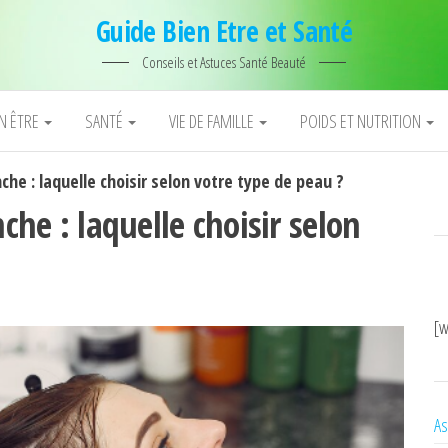
Guide Bien Etre et Santé
Conseils et Astuces Santé Beauté
EN ÊTRE
SANTÉ
VIE DE FAMILLE
POIDS ET NUTRITION
nche : laquelle choisir selon votre type de peau ?
nche : laquelle choisir selon
[w
As