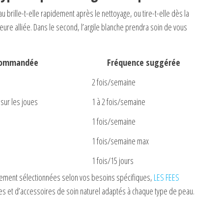
u brille-t-elle rapidement après le nettoyage, ou tire-t-elle dès la
leure alliée. Dans le second, l’argile blanche prendra soin de vous
ecommandée
Fréquence suggérée
2 fois/semaine
sur les joues
1 à 2 fois/semaine
1 fois/semaine
1 fois/semaine max
1 fois/15 jours
sement sélectionnées selon vos besoins spécifiques,
LES FEES
 et d’accessoires de soin naturel adaptés à chaque type de peau.