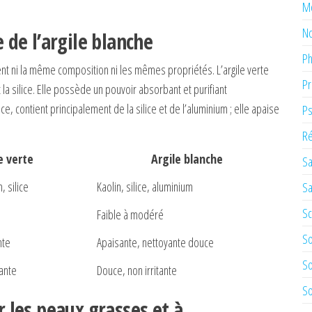
M
No
e de l’argile blanche
Ph
ent ni la même composition ni les mêmes propriétés. L’argile verte
Pr
 la silice. Elle possède un pouvoir absorbant et purifiant
e, contient principalement de la silice et de l’aluminium ; elle apaise
Ps
Ré
e verte
Argile blanche
Sa
, silice
Kaolin, silice, aluminium
Sa
Sc
Faible à modéré
So
nte
Apaisante, nettoyante douce
So
ante
Douce, non irritante
So
ur les peaux grasses et à