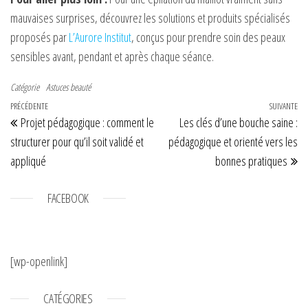
mauvaises surprises, découvrez les solutions et produits spécialisés
proposés par
L’Aurore Institut
, conçus pour prendre soin des peaux
sensibles avant, pendant et après chaque séance.
Catégorie
Astuces beauté
Navigation de l’article
Article précédent
PRÉCÉDENTE
SUIVANTE
Art
Projet pédagogique : comment le
Les clés d’une bouche saine :
structurer pour qu’il soit validé et
pédagogique et orienté vers les
appliqué
bonnes pratiques
FACEBOOK
[wp-openlink]
CATÉGORIES