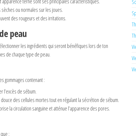
et apparence terne sont ses principales caractéristiques.
So
s sèches ou normales sur les joues.
Sp
vent des rougeurs et des irritations.
Th
e de peau
Th
électionner les ingrédients qui seront bénéfiques lors de ton
Vi
ques de chaque type de peau.
Vi
Vi
des gommages contenant :
ner l’excès de sébum.
n douce des cellules mortes tout en régulant la sécrétion de sébum.
orise la circulation sanguine et atténue l’apparence des pores.
 que :