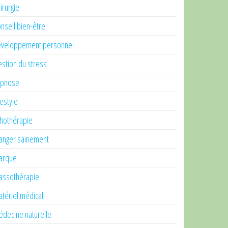
irurgie
nseil bien-être
veloppement personnel
stion du stress
ypnose
festyle
thothérapie
nger sainement
arque
ssothérapie
tériel médical
decine naturelle