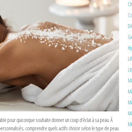
Ch
Co
Dé
Ge
H
Li
Li
Ma
M
Ma
Ma
ble pour quiconque souhaite donner un coup d’éclat à sa peau. À
Mé
personnalisés, comprendre quels actifs choisir selon le type de peau