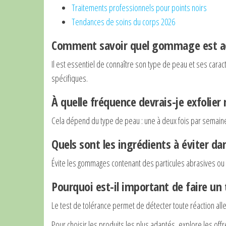
Traitements professionnels pour points noirs
Tendances de soins du corps 2026
Comment savoir quel gommage est a
Il est essentiel de connaître son type de peau et ses cara
spécifiques.
À quelle fréquence devrais-je exfolier
Cela dépend du type de peau : une à deux fois par semaine
Quels sont les ingrédients à éviter 
Évite les gommages contenant des particules abrasives ou
Pourquoi est-il important de faire un 
Le test de tolérance permet de détecter toute réaction allerg
Pour choisir les produits les plus adaptés, explore les off