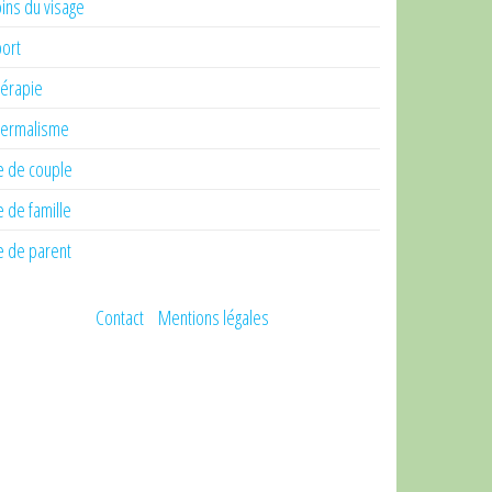
ins du visage
ort
érapie
ermalisme
e de couple
e de famille
e de parent
Contact
Mentions légales