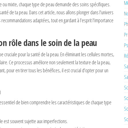
M
che ou mixte, chaque type de peau demande des soins spécifiques.
santé de ta peau. Dans cet article, nous allons plonger dans l’univers
No
s recommandations adaptées, tout en gardant à l’esprit l’importance
Ph
Pr
 rôle dans le soin de la peau
Ps
pe cruciale pour la santé de la peau. En éliminant les cellules mortes,
Ré
ulaire. Ce processus améliore non seulement la texture de la peau,
Sa
, pour en tirer tous les bénéfices, il est crucial d’opter pour un
Sa
Sc
u
So
 essentiel de bien comprendre les caractéristiques de chaque type
So
So
lle est souvent sujette aux imperfections.