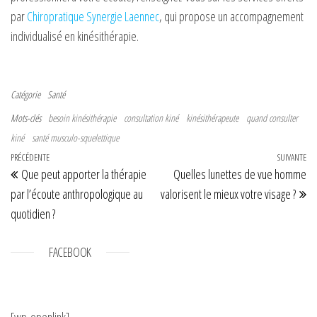
par
Chiropratique Synergie Laennec
, qui propose un accompagnement
individualisé en kinésithérapie.
Catégorie
Santé
Mots-clés
besoin kinésithérapie
consultation kiné
kinésithérapeute
quand consulter
kiné
santé musculo-squelettique
Navigation de l’article
Article précédent
PRÉCÉDENTE
SUIVANTE
Art
Que peut apporter la thérapie
Quelles lunettes de vue homme
par l’écoute anthropologique au
valorisent le mieux votre visage ?
quotidien ?
FACEBOOK
[wp-openlink]