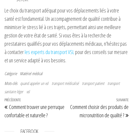
Le choix du transport adéquat pour vos déplacements liés à votre
santé est fondamental. Un accompagnement de qualité contribue à
minimiser le stress lié à ces trajets, permettant ainsi une meilleure
gestion de votre état de santé. Si vous êtes à la recherche de
prestataires qualifiés pour vos déplacements médicaux, n’hésitez pas
à contacter
les experts du transport VSL
pour des conseils sur mesure
et un service adapté à vos besoins.
Catégorie
Matériel médical
Mots-clés
quand appeler un vsl
transport médicalisé
transport patient
transport
sanitaire léger
vsl
Navigation de l’article
Article précédent
PRÉCÉDENTE
SUIVANTE
Art
Comment trouver une perruque
Comment choisir des produits de
confortable et naturelle ?
micronutrition de qualité ?
FACEBOOK