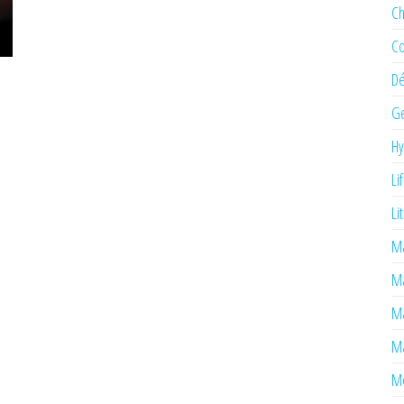
Ch
Co
Dé
Ge
H
Li
Li
Ma
M
Ma
Ma
Mé