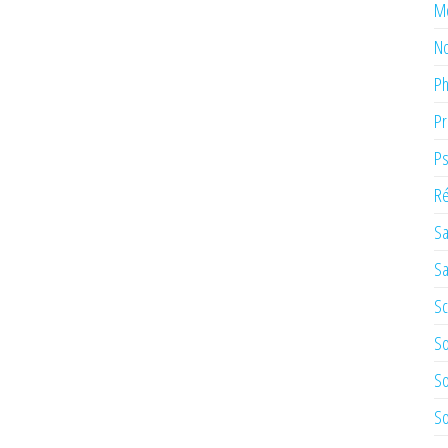
M
No
Ph
Pr
Ps
Ré
Sa
Sa
Sc
So
So
So