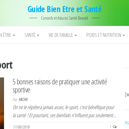
Guide Bien Etre et Santé
Conseils et Astuces Santé Beauté
EN ÊTRE
SANTÉ
VIE DE FAMILLE
POIDS ET NUTRITION
port
5 bonnes raisons de pratiquer une activité
sportive
[w
Par
ARCHY
On ne le répétera jamais assez, le sport, c’est bénéfique pour
la santé ! Et pourtant, ses bienfaits n’influent pas seulement…
As
17/08/2018
1