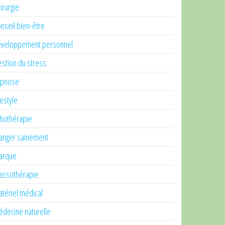
irurgie
nseil bien-être
veloppement personnel
stion du stress
ypnose
festyle
thothérapie
nger sainement
arque
ssothérapie
tériel médical
decine naturelle