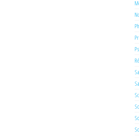
M
No
Ph
Pr
Ps
Ré
Sa
Sa
Sc
So
So
So