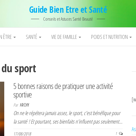
Guide Bien Etre et Santé
Conseils et Astuces Santé Beauté
EN ÊTRE
SANTÉ
VIE DE FAMILLE
POIDS ET NUTRITION
 du sport
5 bonnes raisons de pratiquer une activité
sportive
[w
Par
ARCHY
On ne le répétera jamais assez, le sport, c’est bénéfique pour
la santé ! Et pourtant, ses bienfaits n’influent pas seulement…
As
17/08/2018
1