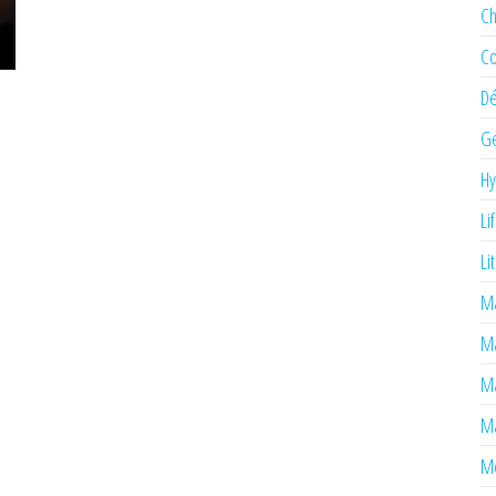
Ch
Co
Dé
Ge
H
Li
Li
Ma
M
Ma
Ma
Mé