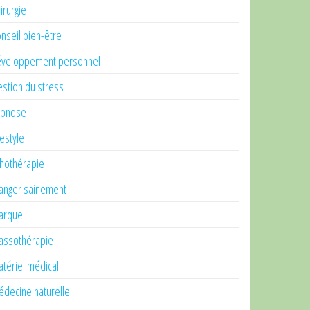
irurgie
nseil bien-être
veloppement personnel
stion du stress
ypnose
festyle
thothérapie
nger sainement
arque
ssothérapie
tériel médical
decine naturelle