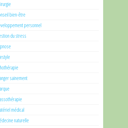
irurgie
nseil bien-être
veloppement personnel
stion du stress
ypnose
festyle
thothérapie
nger sainement
arque
ssothérapie
tériel médical
decine naturelle