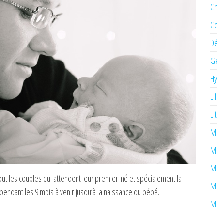
Ch
Co
Dé
Ge
H
Li
Li
Ma
M
Ma
ut les couples qui attendent leur premier-né et spécialement la
Ma
pendant les 9 mois à venir jusqu’à la naissance du bébé.
Mé