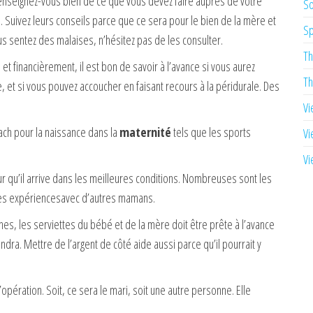
 renseignez-vous bien de ce que vous devez faire auprès de votre
So
Suivez leurs conseils parce que ce sera pour le bien de la mère et
Sp
us sentez des malaises, n’hésitez pas de les consulter.
Th
 financièrement, il est bon de savoir à l’avance si vous aurez
Th
 et si vous pouvez accoucher en faisant recours à la péridurale. Des
Vi
oach pour la naissance dans la
maternité
tels que les sports
Vi
Vi
qu’il arrive dans les meilleures conditions. Nombreuses sont les
des expériencesavec d’autres mamans.
hes, les serviettes du bébé et de la mère doit être prête à l’avance
dra. Mettre de l’argent de côté aide aussi parce qu’il pourrait y
’opération. Soit, ce sera le mari, soit une autre personne. Elle