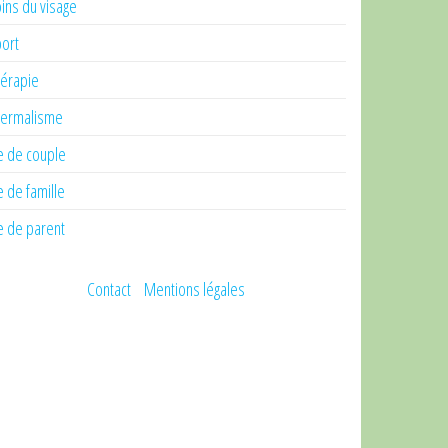
ins du visage
ort
érapie
ermalisme
e de couple
e de famille
e de parent
Contact
Mentions légales