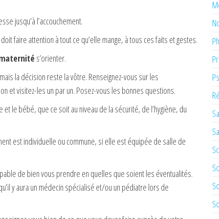
M
sesse jusqu’à l’accouchement.
No
t faire attention à tout ce qu’elle mange, à tous ces faits et gestes.
Ph
maternité
s’orienter.
Pr
 mais la décision reste la vôtre. Renseignez-vous sur les
Ps
ion et visitez-les un par un. Posez-vous les bonnes questions.
Ré
et le bébé, que ce soit au niveau de la sécurité, de l’hygiène, du
Sa
Sa
ment est individuelle ou commune, si elle est équipée de salle de
Sc
So
apable de bien vous prendre en quelles que soient les éventualités.
So
r qu’il y aura un médecin spécialisé et/ou un pédiatre lors de
So