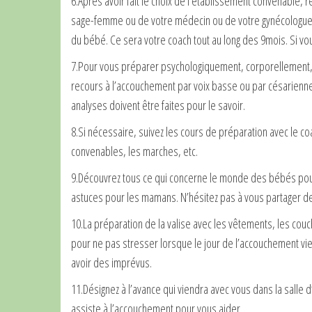
6.
Après avoir fait le choix de l’établissement convenable,
sage-femme ou de votre médecin ou de votre gynécologue. 
du bébé. Ce sera votre coach tout au long des 9mois. Si vo
7.
Pour vous préparer psychologiquement, corporellement, et
recours à l’accouchement par voix basse ou par césarienne,
analyses doivent être faites pour le savoir.
8.
Si nécessaire, suivez les cours de préparation avec le c
convenables, les marches, etc.
9.
Découvrez tous ce qui concerne le monde des bébés pour 
astuces pour les mamans. N’hésitez pas à vous partager 
10.
La préparation de la valise avec les vêtements, les couc
pour ne pas stresser lorsque le jour de l’accouchement vien
avoir des imprévus.
11.
Désignez à l’avance qui viendra avec vous dans la salle d
assiste à l’accouchement pour vous aider.