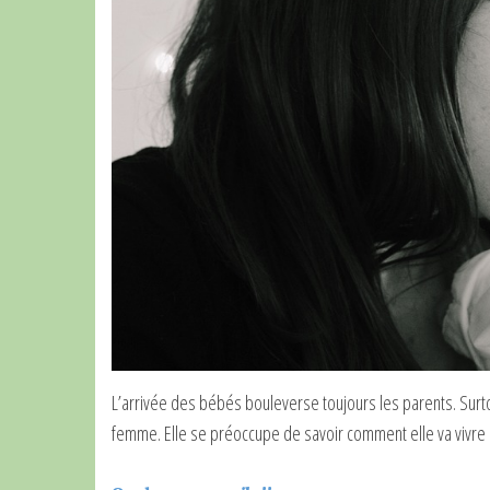
L’arrivée des bébés bouleverse toujours les parents. Surto
femme. Elle se préoccupe de savoir comment elle va vivre 