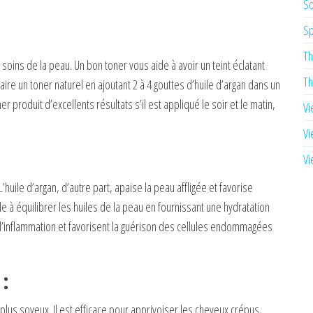
So
Sp
Th
soins de la peau. Un bon toner vous aide à avoir un teint éclatant
Th
aire un toner naturel en ajoutant 2 à 4 gouttes d’huile d’argan dans un
r produit d’excellents résultats s’il est appliqué le soir et le matin,
Vi
Vi
Vi
 L’huile d’argan, d’autre part, apaise la peau affligée et favorise
de à équilibrer les huiles de la peau en fournissant une hydratation
t l’inflammation et favorisent la guérison des cellules endommagées
 :
t plus soyeux. Il est efficace pour apprivoiser les cheveux crépus,