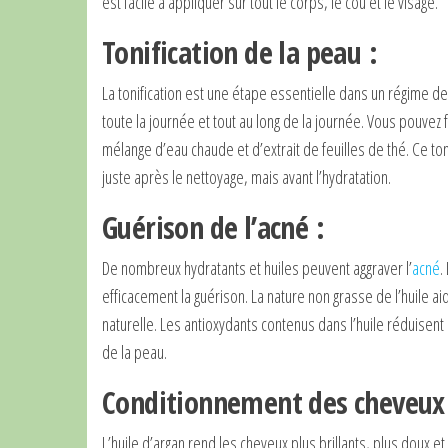
est facile à appliquer sur tout le corps, le cou et le visage.
Tonification de la peau :
La tonification est une étape essentielle dans un régime de 
toute la journée et tout au long de la journée. Vous pouvez f
mélange d’eau chaude et d’extrait de feuilles de thé. Ce tone
juste après le nettoyage, mais avant l’hydratation.
Guérison de l’acné :
De nombreux hydratants et huiles peuvent aggraver l’
acné
.
efficacement la guérison. La nature non grasse de l’huile ai
naturelle. Les antioxydants contenus dans l’huile réduisen
de la peau.
Conditionnement des cheveux
L’huile d’argan rend les cheveux plus brillants, plus doux e