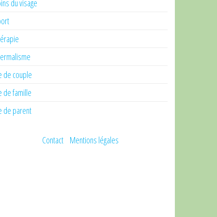
ins du visage
ort
érapie
ermalisme
e de couple
e de famille
e de parent
Contact
Mentions légales