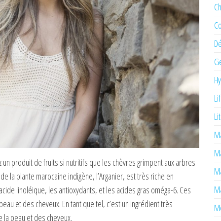
Ch
Co
Dé
Ge
H
Li
Li
Ma
M
 un produit de fruits si nutritifs que les chèvres grimpent aux arbres
Ma
s de la plante marocaine indigène, l’Arganier, est très riche en
Ma
’acide linoléique, les antioxydants, et les acides gras oméga-6. Ces
eau et des cheveux. En tant que tel, c’est un ingrédient très
Mé
e la peau et des cheveux.