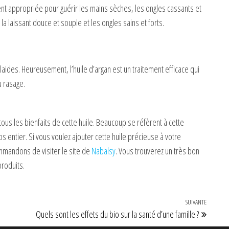
ent appropriée pour guérir les mains sèches, les ongles cassants et
la laissant douce et souple et les ongles sains et forts.
 laides. Heureusement, l’huile d’argan est un traitement efficace qui
u rasage.
 tous les bienfaits de cette huile. Beaucoup se réfèrent à cette
 entier. Si vous voulez ajouter cette huile précieuse à votre
mmandons de visiter le site de
Nabalsy
. Vous trouverez un très bon
produits.
SUIVANTE
Article 
Quels sont les effets du bio sur la santé d’une famille ?