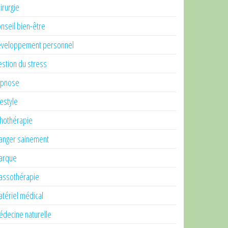
irurgie
nseil bien-être
veloppement personnel
stion du stress
ypnose
festyle
thothérapie
nger sainement
arque
ssothérapie
tériel médical
decine naturelle