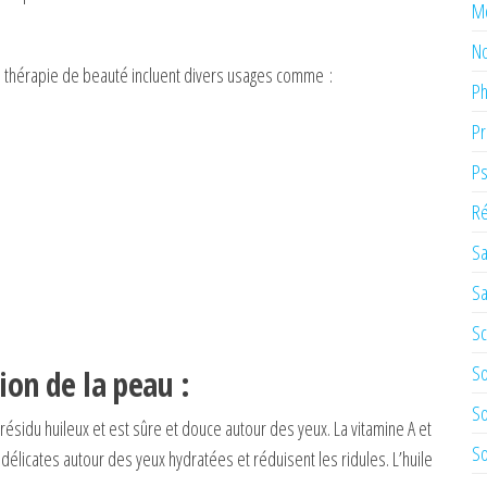
M
No
a thérapie de beauté incluent divers usages comme :
Ph
Pr
Ps
Ré
Sa
Sa
Sc
So
ion de la peau :
So
résidu huileux et est sûre et douce autour des yeux. La vitamine A et
So
 délicates autour des yeux hydratées et réduisent les ridules. L’huile