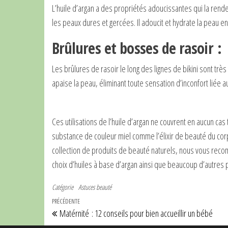
L’huile d’argan a des propriétés adoucissantes qui la rend
les peaux dures et gercées. Il adoucit et hydrate la peau en 
Brûlures et bosses de rasoir :
Les brûlures de rasoir le long des lignes de bikini sont très
apaise la peau, éliminant toute sensation d’inconfort liée a
Ces utilisations de l’huile d’argan ne couvrent en aucun cas
substance de couleur miel comme l’élixir de beauté du corps
collection de produits de beauté naturels, nous vous reco
choix d’huiles à base d’argan ainsi que beaucoup d’autres 
Catégorie
Astuces beauté
Navigation de l’article
Article précédent
PRÉCÉDENTE
Matérnité : 12 conseils pour bien accueillir un bébé