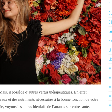
Ch
Co
Dé
Ge
H
Li
Li
Ma
M
Ma
Mais
, il possède d’autres vertus thérapeutiques. En effet,
Ma
raux et des nutriments nécessaires à la bonne fonction de votre
Mé
de, voyons les autres bienfaits de l’ananas sur votre santé.