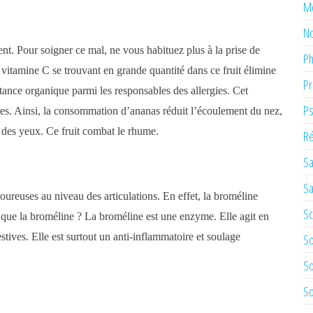
M
No
ent
. Pour soigner ce mal, ne vous habituez plus à la prise de
Ph
itamine C se trouvant en grande quantité dans ce fruit élimine
Pr
tance organique parmi les responsables des allergies. Cet
Ps
res.
Ainsi, la consommation d’ananas réduit l’écoulement du nez,
on des yeux. Ce fruit combat le rhume.
Ré
Sa
Sa
ureuses au niveau des articulations. En effet, la broméline
Sc
e que la broméline ? La broméline est une enzyme. Elle agit en
estives. Elle est surtout un anti-inflammatoire et soulage
So
So
So