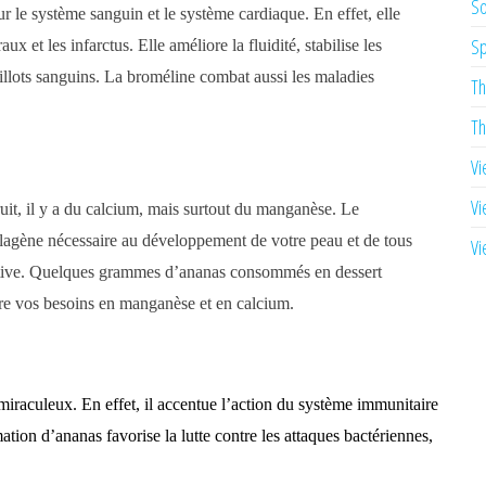
So
le système sanguin et le système cardiaque. En effet, elle
Sp
ux et les infarctus. Elle améliore la fluidité, stabilise les
aillots sanguins. La broméline combat aussi les maladies
Th
Th
Vi
Vi
it, il y a du calcium, mais surtout du manganèse. Le
lagène nécessaire au développement de votre peau et de tous
Vi
rnative. Quelques grammes d’ananas consommés en dessert
faire vos besoins en manganèse et en calcium.
iraculeux. En effet, il accentue l’action du système immunitaire
ion d’ananas favorise la lutte contre les attaques bactériennes,