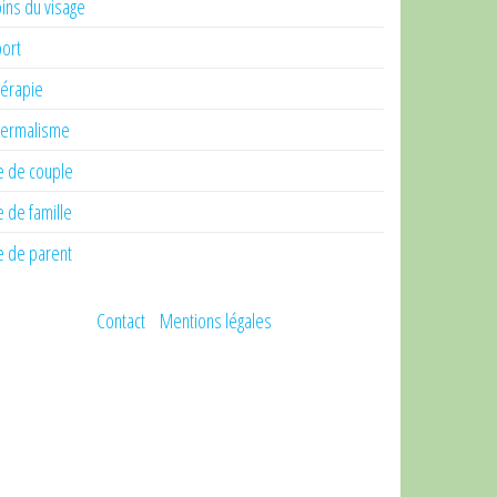
ins du visage
ort
érapie
ermalisme
e de couple
e de famille
e de parent
Contact
Mentions légales