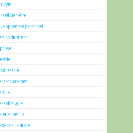
irurgie
nseil bien-être
veloppement personnel
stion du stress
ypnose
festyle
thothérapie
nger sainement
arque
ssothérapie
tériel médical
decine naturelle