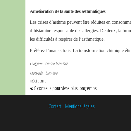
Amélioration de la santé des asthmatiques
Les crises d’asthme peuvent être réduites en consom
d’histamine responsable des allergies. De deux, la brom
les difficultés à respirer de l’asthmatique.
Préférez l’ananas frais. La transformation chimique éli
Catégorie
Conseil bien-être
Mots-clés
bien-être
Navigation de l’article
Article précédent
PRÉCÉDENTE
8 conseils pour vivre plus longtemps
Contact
Mentions légales