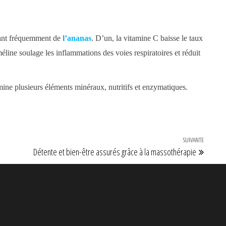
mant fréquemment de
l’ananas
. D’un, la vitamine C baisse le taux
éline soulage les inflammations des voies respiratoires et réduit
mine plusieurs éléments minéraux, nutritifs et enzymatiques.
SUIVANTE
Article 
Détente et bien-être assurés grâce à la massothérapie