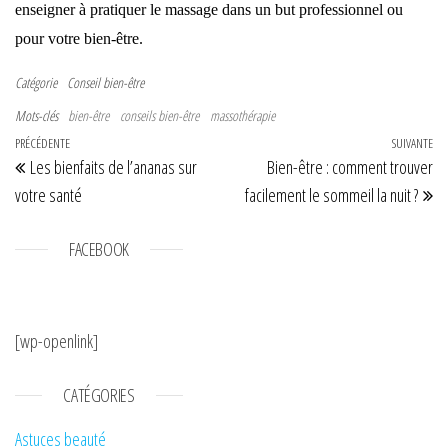
enseigner à pratiquer le massage dans un but professionnel ou
pour votre bien-être.
Catégorie
Conseil bien-être
Mots-clés
bien-être
conseils bien-être
massothérapie
Navigation de l’article
Article précédent
PRÉCÉDENTE
SUIVANTE
Art
Les bienfaits de l’ananas sur
Bien-être : comment trouver
votre santé
facilement le sommeil la nuit ?
FACEBOOK
[wp-openlink]
CATÉGORIES
Astuces beauté