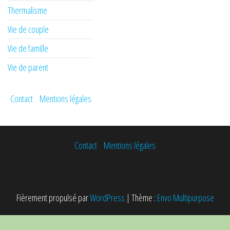
Thermalisme
Vie de couple
Vie de famille
Vie de parent
Contact
Mentions légales
Contact
Mentions légales
Fièrement propulsé par
WordPress
|
Thème :
Envo Multipurpose