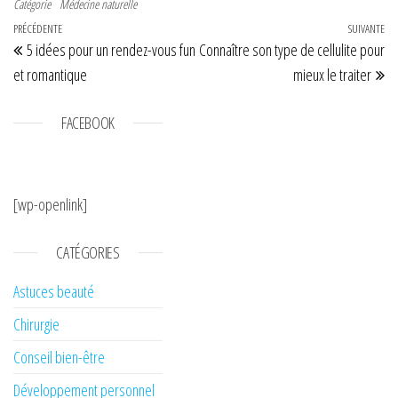
Catégorie
Médecine naturelle
Navigation de l’article
Article précédent
PRÉCÉDENTE
SUIVANTE
Art
5 idées pour un rendez-vous fun
Connaître son type de cellulite pour
et romantique
mieux le traiter
FACEBOOK
[wp-openlink]
CATÉGORIES
Astuces beauté
Chirurgie
Conseil bien-être
Développement personnel