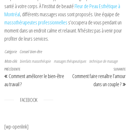
santé à votre corps. À l’institut de beauté
Fleur de Peau Esthétique à
Montréal
, différents massages vous sont proposés. Une équipe de
massothérapeutes professionnelles
s’occupera de vous pendant un
moment dans un endroit calme et relaxant. N’hésitez pas à venir pour
profiter de leurs services.
Catégorie
Conseil bien-être
Mots-clés
bienfaits massothérapie
massages thérapeutiques
technique de massage
Navigation de l’article
Article précédent
PRÉCÉDENTE
SUIVANTE
Art
Comment améliorer le bien-être
Comment faire renaître l’amour
au travail ?
dans un couple ?
FACEBOOK
[wp-openlink]