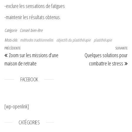
-exclure les sensations de fatigues
-maintenir les résultats obtenus.
Catégorie
Conseil bien-être
Mots-clés
méthodes traditionnelles
objectifs du plastithérapie
plastithérapie
Navigation de l’article
Article précédent
PRÉCÉDENTE
SUIVANTE
Art
Zoom sur les missions d’une
Quelques solutions pour
maison de retraite
combattre le stress
FACEBOOK
[wp-openlink]
CATÉGORIES