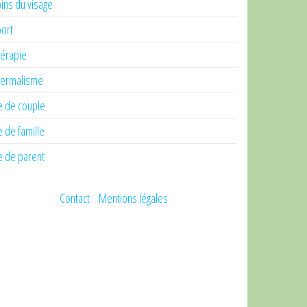
ins du visage
ort
érapie
ermalisme
e de couple
e de famille
e de parent
Contact
Mentions légales