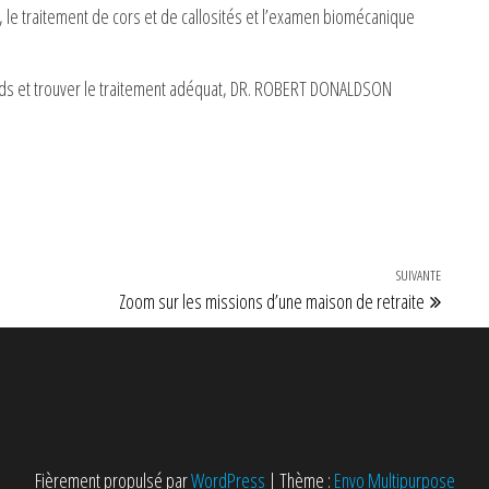
s, le traitement de cors et de callosités et l’examen biomécanique
ieds et trouver le traitement adéquat, DR. ROBERT DONALDSON
SUIVANTE
Article 
Zoom sur les missions d’une maison de retraite
Fièrement propulsé par
WordPress
|
Thème :
Envo Multipurpose