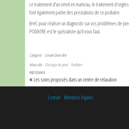
Le traitement d’un orteil en marteau, le traitement d’ongle
font également partie des prestations de ce podiatre.
Bref, pour réaliser un diagnostic sur vos problèmes de p
PODIATRE est le spécialiste qu’il vous faut.
Catégorie
Conseil bien-être
Mots-clés
Chirurgie du pied
Podiatre
Navigation de l’article
Article précédent
PRÉCÉDENTE
Les soins proposés dans un centre de relaxation
Contact
Mentions légales