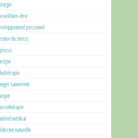
irurgie
nseil bien-être
veloppement personnel
stion du stress
ypnose
festyle
thothérapie
nger sainement
arque
ssothérapie
tériel médical
decine naturelle