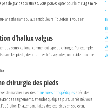
So
e pas de grandes cicatrices, vous pouvez opter pour la chirurgie mini-
Sp
ux anesthésiants ou aux antidouleurs. Toutefois, il vous est
Th
Th
ion d’hallux valgus
Vi
Vi
aîner des complications, comme tout type de chirurgie. Par exemple,
 dans les pieds, des cicatrices très voyantes, une raideur ou une
Vi
tion.
ne chirurgie des pieds
ayer de marcher avec des
chaussures orthopédiques
spéciales.
viter des saignements, attendez quelques jours. En réalité, vous
t l’opération. En attendant, faites des exercices en soulevant