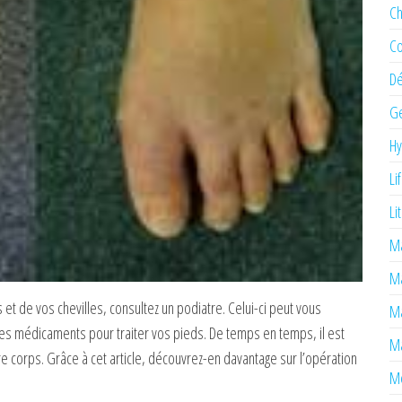
Ch
Co
Dé
Ge
H
Li
Li
Ma
M
t de vos chevilles, consultez un podiatre. Celui-ci peut vous
Ma
es médicaments pour traiter vos pieds. De temps en temps, il est
Ma
e corps. Grâce à cet article, découvrez-en davantage sur l’opération
Mé