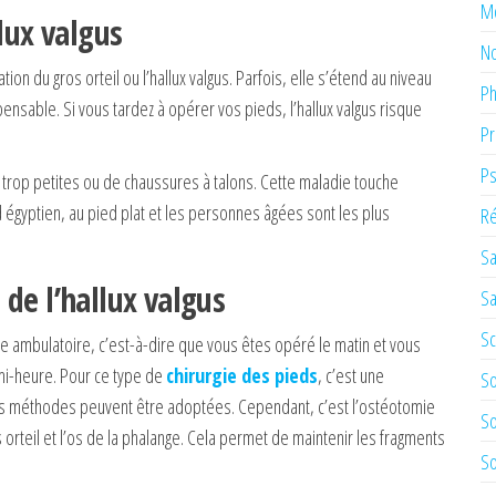
M
lux valgus
No
on du gros orteil ou l’hallux valgus. Parfois, elle s’étend au niveau
Ph
pensable. Si vous tardez à opérer vos pieds, l’hallux valgus risque
Pr
Ps
s trop petites ou de chaussures à talons. Cette maladie touche
gyptien, au pied plat et les personnes âgées sont les plus
Ré
Sa
de l’hallux valgus
Sa
Sc
ie ambulatoire, c’est-à-dire que vous êtes opéré le matin et vous
emi-heure. Pour ce type de
chirurgie des pieds
, c’est une
So
tes méthodes peuvent être adoptées. Cependant, c’est l’ostéotomie
So
s orteil et l’os de la phalange. Cela permet de maintenir les fragments
So