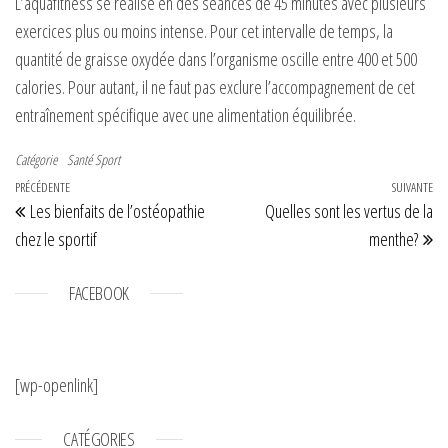
L’aquafitness se réalise en des séances de 45 minutes avec plusieurs
exercices plus ou moins intense. Pour cet intervalle de temps, la
quantité de graisse oxydée dans l’organisme oscille entre 400 et 500
calories. Pour autant, il ne faut pas exclure l’accompagnement de cet
entraînement spécifique avec une alimentation équilibrée.
Catégorie
Santé
Sport
Navigation de l’article
Article précédent
PRÉCÉDENTE
SUIVANTE
Art
Les bienfaits de l’ostéopathie
Quelles sont les vertus de la
chez le sportif
menthe?
FACEBOOK
[wp-openlink]
CATÉGORIES