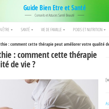
Guide Bien Etre et Santé
Conseils et Astuces Santé Beauté
EN ÊTRE
SANTÉ
VIE DE FAMILLE
POIDS ET NUTRITION
athie : comment cette thérapie peut améliorer votre qualité de
athie : comment cette thérapie
té de vie ?
[w
As