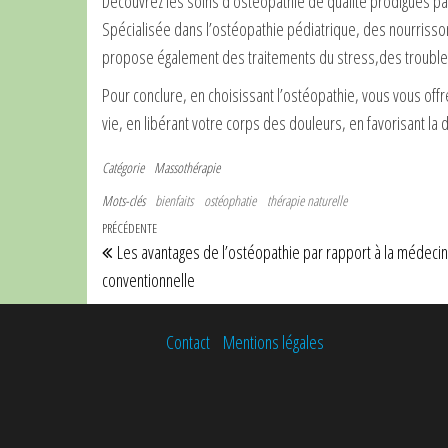
Découvrez les soins d’ostéopathie de qualité prodigués p
Spécialisée dans l’ostéopathie pédiatrique, des nourrisson
propose également des traitements du stress,des troubles 
Pour conclure, en choisissant l’ostéopathie, vous vous offr
vie, en libérant votre corps des douleurs, en favorisant la 
Catégorie
Massothérapie
Mots-clés
bienfaits
ostéophatie
thérapie naturelle
Navigation de l’article
Article précédent
PRÉCÉDENTE
Les avantages de l’ostéopathie par rapport à la médeci
conventionnelle
Contact
Mentions légales