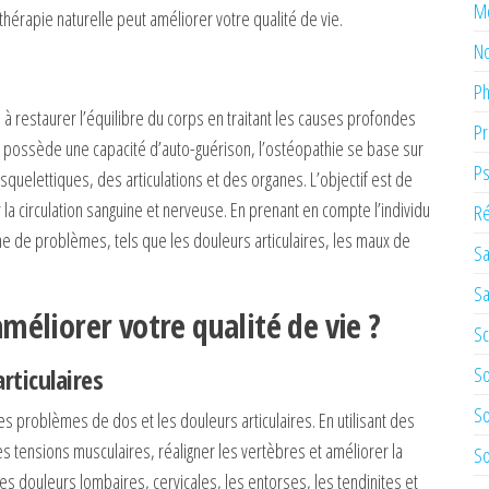
M
hérapie naturelle peut améliorer votre qualité de vie.
No
Ph
 à restaurer l’équilibre du corps en traitant les causes profondes
Pr
s possède une capacité d’auto-guérison, l’ostéopathie se base sur
Ps
uelettiques, des articulations et des organes. L’objectif est de
r la circulation sanguine et nerveuse. En prenant en compte l’individu
Ré
mme de problèmes, tels que les douleurs articulaires, les maux de
Sa
Sa
éliorer votre qualité de vie ?
Sc
rticulaires
So
So
s problèmes de dos et les douleurs articulaires. En utilisant des
 tensions musculaires, réaligner les vertèbres et améliorer la
So
les douleurs lombaires, cervicales, les entorses, les tendinites et