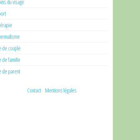
ins du visage
ort
érapie
ermalisme
e de couple
e de famille
e de parent
Contact
Mentions légales