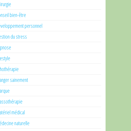
irurgie
nseil bien-être
veloppement personnel
stion du stress
ypnose
festyle
thothérapie
nger sainement
arque
ssothérapie
tériel médical
decine naturelle