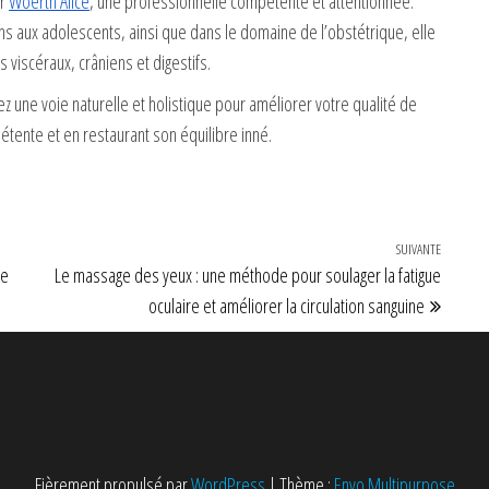
ar
Woerth Alice
, une professionnelle compétente et attentionnée.
s aux adolescents, ainsi que dans le domaine de l’obstétrique, elle
viscéraux, crâniens et digestifs.
ez une voie naturelle et holistique pour améliorer votre qualité de
détente et en restaurant son équilibre inné.
SUIVANTE
Article 
ne
Le massage des yeux : une méthode pour soulager la fatigue
oculaire et améliorer la circulation sanguine
Fièrement propulsé par
WordPress
|
Thème :
Envo Multipurpose