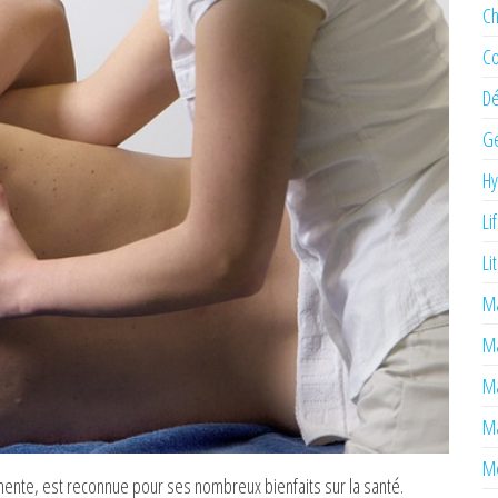
Ch
Co
Dé
Ge
H
Li
Li
Ma
M
Ma
Ma
Mé
inente, est reconnue pour ses nombreux bienfaits sur la santé.