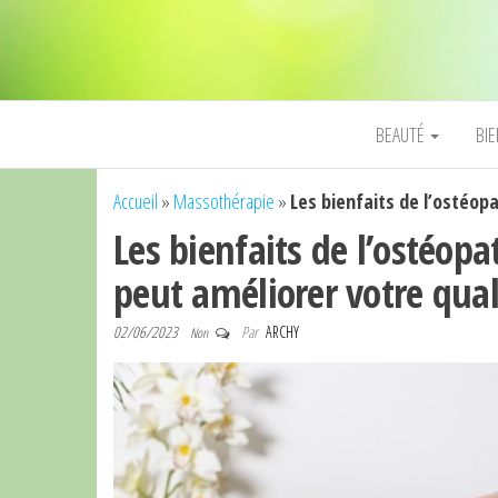
BEAUTÉ
BI
Accueil
»
Massothérapie
»
Les bienfaits de l’ostéop
Les bienfaits de l’ostéop
peut améliorer votre quali
02/06/2023
Par
ARCHY
Non