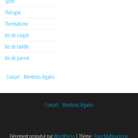
Sport
Thérapie
Thermalisme
Vie de couple
Vie de famille
Vie de parent
Contact
Mentions légales
Contact
Mentions légales
Fièrement propulsé par
WordPress
|
Thème :
Envo Multipurpose