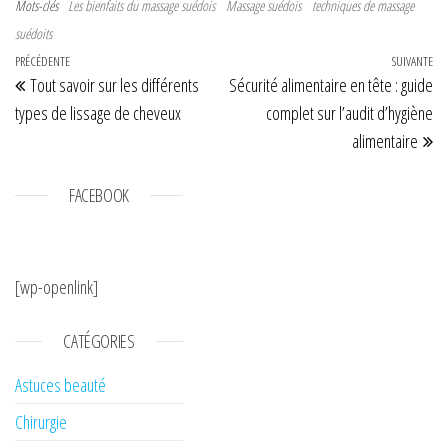
Mots-clés
Les bienfaits du massage suédois
Massage suédois
techniques de massage
suédoits
Navigation de l’article
Article précédent
PRÉCÉDENTE
SUIVANTE
Art
Tout savoir sur les différents
Sécurité alimentaire en tête : guide
types de lissage de cheveux
complet sur l’audit d’hygiène
alimentaire
FACEBOOK
[wp-openlink]
CATÉGORIES
Astuces beauté
Chirurgie