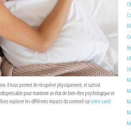
Ch
Co
Dé
Ge
H
Li
Li
Ma
nne. Il nous permet de récupérer physiquement, et surtout
M
ndispensable pour maintenir un état de bien-être psychologique et
 allons explorer les différents impacts du sommeil sur
notre santé
Ma
Ma
Mé