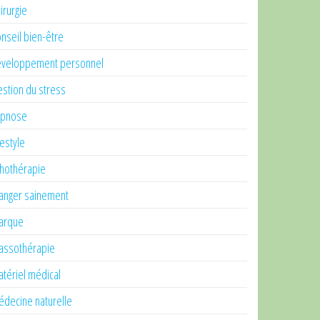
irurgie
nseil bien-être
veloppement personnel
stion du stress
ypnose
festyle
thothérapie
nger sainement
arque
ssothérapie
tériel médical
decine naturelle