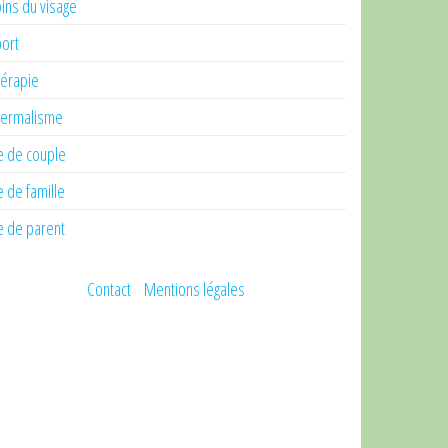
ins du visage
ort
érapie
ermalisme
e de couple
e de famille
e de parent
Contact
Mentions légales