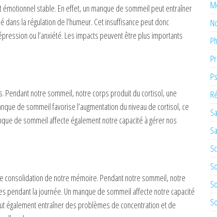
M
t émotionnel stable. En effet, un manque de sommeil peut entraîner
 dans la régulation de l’humeur. Cet insuffisance peut donc
No
dépression ou l’anxiété. Les impacts peuvent être plus importants
Ph
Pr
Ps
s. Pendant notre sommeil, notre corps produit du cortisol, une
Ré
nque de sommeil favorise l’augmentation du niveau de cortisol, ce
Sa
anque de sommeil affecte également notre capacité à gérer nos
Sa
Sc
So
e consolidation de notre mémoire. Pendant notre sommeil, notre
So
es pendant la journée. Un manque de sommeil affecte notre capacité
So
peut également entraîner des problèmes de concentration et de