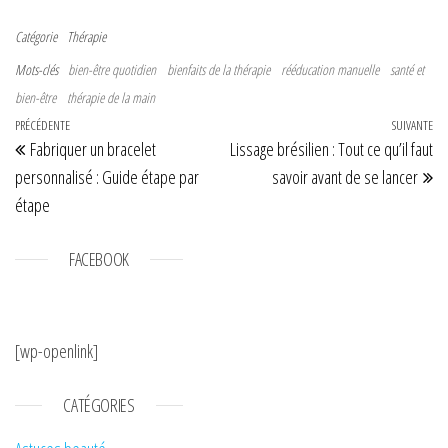
Catégorie
Thérapie
Mots-clés
bien-être quotidien
bienfaits de la thérapie
rééducation manuelle
santé et
bien-être
thérapie de la main
Navigation de l’article
Article précédent
PRÉCÉDENTE
SUIVANTE
Art
Fabriquer un bracelet
Lissage brésilien : Tout ce qu’il faut
personnalisé : Guide étape par
savoir avant de se lancer
étape
FACEBOOK
[wp-openlink]
CATÉGORIES