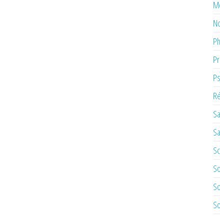
M
No
Ph
Pr
Ps
Ré
Sa
Sa
Sc
So
So
So