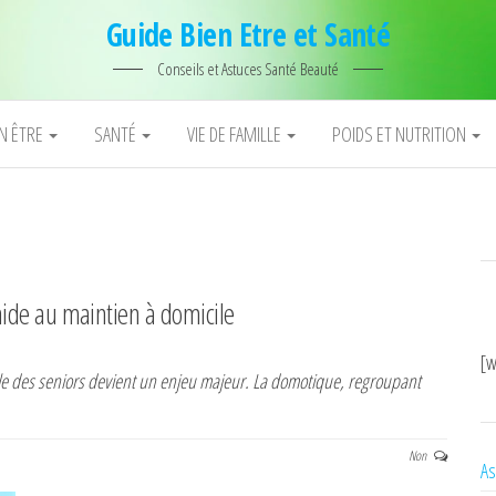
Guide Bien Etre et Santé
Conseils et Astuces Santé Beauté
EN ÊTRE
SANTÉ
VIE DE FAMILLE
POIDS ET NUTRITION
ide au maintien à domicile
[w
cile des seniors devient un enjeu majeur. La domotique, regroupant
Non
As