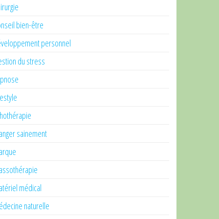
irurgie
nseil bien-être
veloppement personnel
stion du stress
ypnose
festyle
thothérapie
nger sainement
arque
ssothérapie
tériel médical
decine naturelle