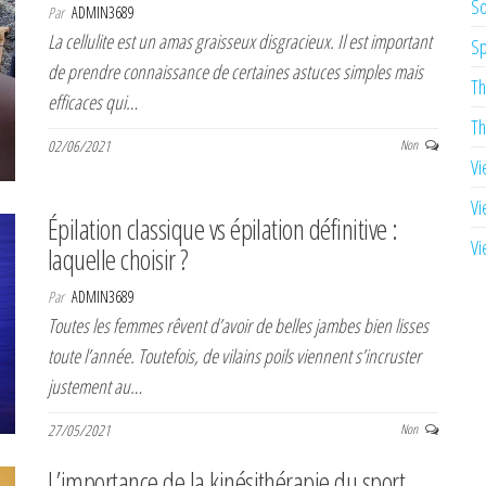
So
Par
ADMIN3689
La cellulite est un amas graisseux disgracieux. Il est important
Sp
de prendre connaissance de certaines astuces simples mais
Th
efficaces qui…
Th
02/06/2021
Non
Vi
Vi
Épilation classique vs épilation définitive :
Vi
laquelle choisir ?
Par
ADMIN3689
Toutes les femmes rêvent d’avoir de belles jambes bien lisses
toute l’année. Toutefois, de vilains poils viennent s’incruster
justement au…
27/05/2021
Non
L’importance de la kinésithérapie du sport