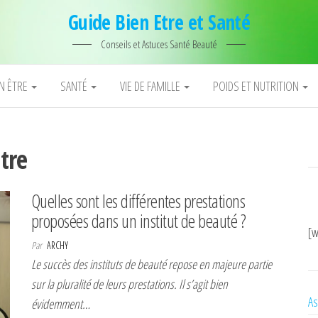
Guide Bien Etre et Santé
Conseils et Astuces Santé Beauté
EN ÊTRE
SANTÉ
VIE DE FAMILLE
POIDS ET NUTRITION
tre
Quelles sont les différentes prestations
proposées dans un institut de beauté ?
[w
Par
ARCHY
Le succès des instituts de beauté repose en majeure partie
sur la pluralité de leurs prestations. Il s’agit bien
As
évidemment…