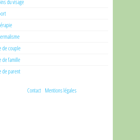
ins du visage
ort
érapie
ermalisme
e de couple
e de famille
e de parent
Contact
Mentions légales