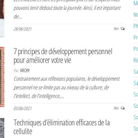
M
pouvons tenir debout toute la journée. Ainsi, il est important
No
de…
Ph
28/06/2021
Non
Pr
Ps
7 principes de développement personnel
pour améliorer votre vie
Ré
Par
ARCHY
Sa
Contrairement aux réflexions populaires, le développement
Sa
personnel ne se limite pas au niveau de la culture, de
Sc
l’intellect, de l’intelligence,…
So
03/06/2021
Non
So
Techniques d’élimination efficaces de la
So
cellulite