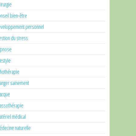
irurgie
nseil bien-être
veloppement personnel
stion du stress
ypnose
festyle
thothérapie
nger sainement
arque
ssothérapie
tériel médical
decine naturelle