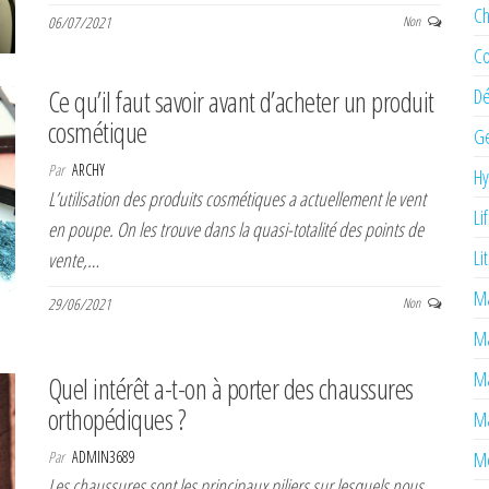
Ch
06/07/2021
Non
Co
Ce qu’il faut savoir avant d’acheter un produit
Dé
cosmétique
Ge
Par
ARCHY
H
L’utilisation des produits cosmétiques a actuellement le vent
Li
en poupe. On les trouve dans la quasi-totalité des points de
Li
vente,…
Ma
29/06/2021
Non
M
Ma
Quel intérêt a-t-on à porter des chaussures
orthopédiques ?
Ma
Par
ADMIN3689
Mé
Les chaussures sont les principaux piliers sur lesquels nous