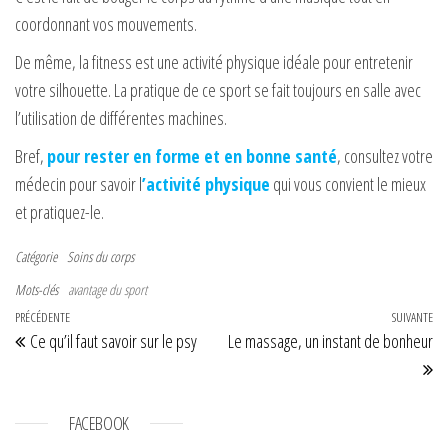
coordonnant vos mouvements.
De même, la fitness est une activité physique idéale pour entretenir
votre silhouette. La pratique de ce sport se fait toujours en salle avec
l’utilisation de différentes machines.
Bref,
pour rester en forme et en bonne santé
, consultez votre
médecin pour savoir l
’activité physique
qui vous convient le mieux
et pratiquez-le.
Catégorie
Soins du corps
Mots-clés
avantage du sport
Navigation de l’article
Article précédent
PRÉCÉDENTE
SUIVANTE
Art
Ce qu’il faut savoir sur le psy
Le massage, un instant de bonheur
FACEBOOK