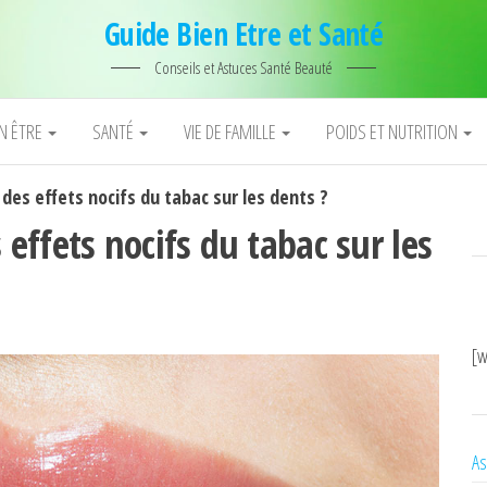
Guide Bien Etre et Santé
Conseils et Astuces Santé Beauté
EN ÊTRE
SANTÉ
VIE DE FAMILLE
POIDS ET NUTRITION
es effets nocifs du tabac sur les dents ?
ffets nocifs du tabac sur les
[w
As