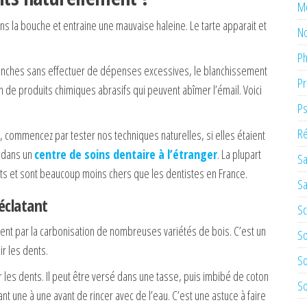
M
la bouche et entraine une mauvaise haleine. Le tarte apparait et
No
Ph
blanches sans effectuer de dépenses excessives, le blanchissement
Pr
n de produits chimiques abrasifs qui peuvent abîmer l’émail. Voici
Ps
Ré
c, commencez par tester nos techniques naturelles, si elles étaient
e dans un
centre de soins dentaire à l’étranger
. La plupart
Sa
s et sont beaucoup moins chers que les dentistes en France.
Sa
éclatant
Sc
ent par la carbonisation de nombreuses variétés de bois. C’est un
So
ir les dents.
So
aver les dents. Il peut être versé dans une tasse, puis imbibé de coton
So
ant une à une avant de rincer avec de l’eau. C’est une astuce à faire