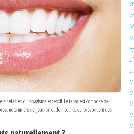
Ch
Co
Dé
Ge
H
Li
Li
Ma
M
fets néfastes du tabagisme excessif. Le tabac est composé de
Ma
corps, notamment de goudron et de nicotine, qui provoquent des
Ma
Mé
nts naturellement ?