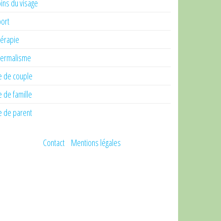
ins du visage
ort
érapie
ermalisme
e de couple
e de famille
e de parent
Contact
Mentions légales