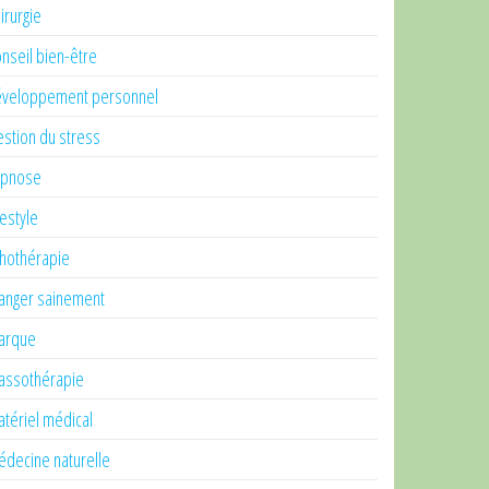
irurgie
nseil bien-être
veloppement personnel
stion du stress
ypnose
festyle
thothérapie
nger sainement
arque
ssothérapie
tériel médical
decine naturelle