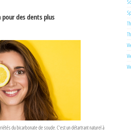
So
Sp
n pour des dents plus
Th
Th
Vi
Vi
Vi
iétés du bicarbonate de soude. C’est un détartrant naturel à