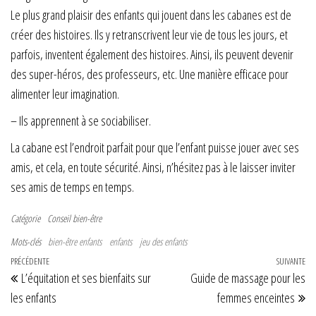
Le plus grand plaisir des enfants qui jouent dans les cabanes est de
créer des histoires. Ils y retranscrivent leur vie de tous les jours, et
parfois, inventent également des histoires. Ainsi, ils peuvent devenir
des super-héros, des professeurs, etc. Une manière efficace pour
alimenter leur imagination.
– Ils apprennent à se sociabiliser.
La cabane est l’endroit parfait pour que l’enfant puisse jouer avec ses
amis, et cela, en toute sécurité. Ainsi, n’hésitez pas à le laisser inviter
ses amis de temps en temps.
Catégorie
Conseil bien-être
Mots-clés
bien-être enfants
enfants
jeu des enfants
Navigation de l’article
Article précédent
PRÉCÉDENTE
SUIVANTE
Art
L’équitation et ses bienfaits sur
Guide de massage pour les
les enfants
femmes enceintes