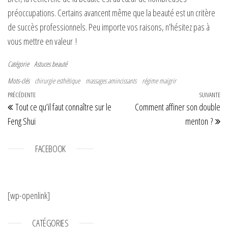
préoccupations. Certains avancent même que la beauté est un critère
de succès professionnels. Peu importe vos raisons, n’hésitez pas à
vous mettre en valeur !
Catégorie
Astuces beauté
Mots-clés
chirurgie esthétique
massages amincissants
régime maigrir
Navigation de l’article
Article précédent
PRÉCÉDENTE
SUIVANTE
Art
Tout ce qu’il faut connaître sur le
Comment affiner son double
Feng Shui
menton ?
FACEBOOK
[wp-openlink]
CATÉGORIES