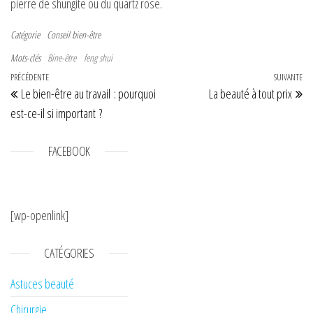
pierre de shungite ou du quartz rose.
Catégorie
Conseil bien-être
Mots-clés
Bine-être
feng shui
Navigation de l’article
Article précédent
PRÉCÉDENTE
SUIVANTE
Art
Le bien-être au travail : pourquoi
La beauté à tout prix
est-ce-il si important ?
FACEBOOK
[wp-openlink]
CATÉGORIES
Astuces beauté
Chirurgie