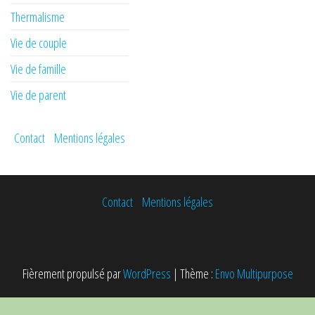
Thermalisme
Vie de couple
Vie de famille
Vie de parent
Contact
Mentions légales
Contact
Mentions légales
Fièrement propulsé par
WordPress
|
Thème :
Envo Multipurpose