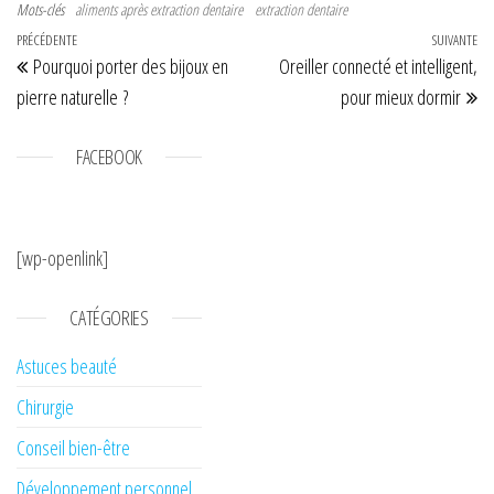
Mots-clés
aliments après extraction dentaire
extraction dentaire
Navigation de l’article
Article précédent
PRÉCÉDENTE
SUIVANTE
Art
Pourquoi porter des bijoux en
Oreiller connecté et intelligent,
pierre naturelle ?
pour mieux dormir
FACEBOOK
[wp-openlink]
CATÉGORIES
Astuces beauté
Chirurgie
Conseil bien-être
Développement personnel