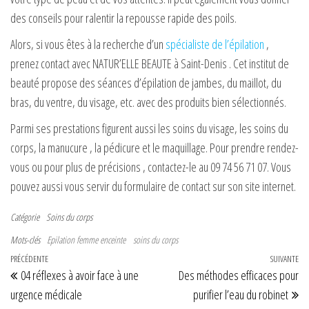
des conseils pour ralentir la repousse rapide des poils.
Alors, si vous êtes à la recherche d’un
spécialiste
de l’épilation
,
prenez contact avec NATUR’ELLE BEAUTE à Saint-Denis . Cet institut de
beauté propose des séances d’épilation de jambes, du maillot, du
bras, du ventre, du visage, etc. avec des produits bien sélectionnés.
Parmi ses prestations figurent aussi les soins du visage, les soins du
corps, la manucure , la pédicure et le maquillage. Pour prendre rendez-
vous ou pour plus de précisions , contactez-le au 09 74 56 71 07. Vous
pouvez aussi vous servir du formulaire de contact sur son site internet.
Catégorie
Soins du corps
Mots-clés
Epilation femme enceinte
soins du corps
Navigation de l’article
Article précédent
PRÉCÉDENTE
SUIVANTE
Art
04 réflexes à avoir face à une
Des méthodes efficaces pour
urgence médicale
purifier l’eau du robinet