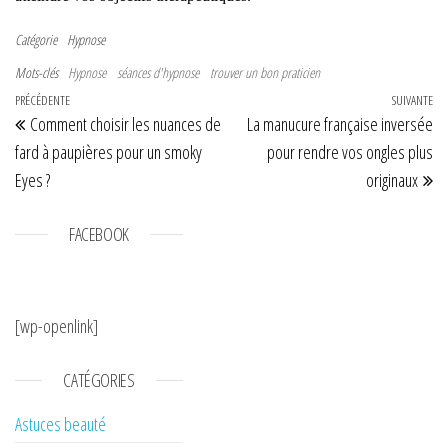
Catégorie
Hypnose
Mots-clés
Hypnose
séances d'hypnose
trouver un bon praticien
Navigation de l’article
Article précédent
PRÉCÉDENTE
SUIVANTE
Art
Comment choisir les nuances de
La manucure française inversée
fard à paupières pour un smoky
pour rendre vos ongles plus
Eyes ?
originaux
FACEBOOK
[wp-openlink]
CATÉGORIES
Astuces beauté