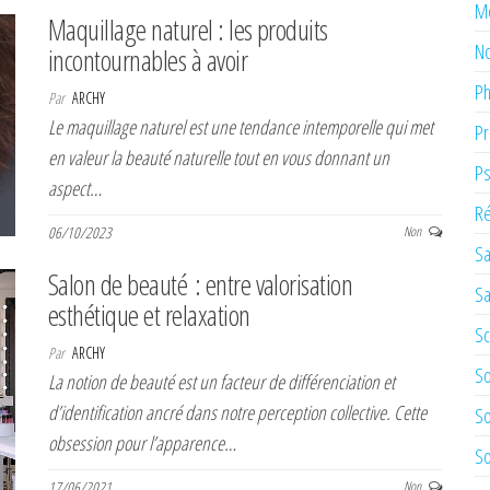
M
Maquillage naturel : les produits
No
incontournables à avoir
Ph
Par
ARCHY
Le maquillage naturel est une tendance intemporelle qui met
Pr
en valeur la beauté naturelle tout en vous donnant un
Ps
aspect…
Ré
06/10/2023
Non
Sa
Salon de beauté : entre valorisation
Sa
esthétique et relaxation
Sc
Par
ARCHY
So
La notion de beauté est un facteur de différenciation et
d’identification ancré dans notre perception collective. Cette
So
obsession pour l’apparence…
So
17/06/2021
Non