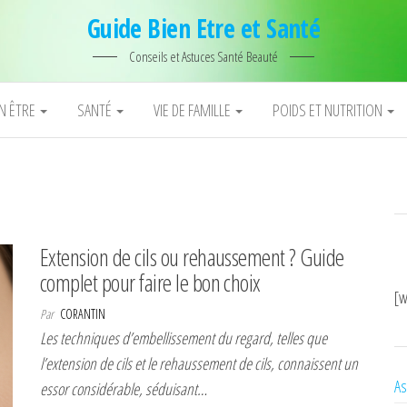
Guide Bien Etre et Santé
Conseils et Astuces Santé Beauté
EN ÊTRE
SANTÉ
VIE DE FAMILLE
POIDS ET NUTRITION
Extension de cils ou rehaussement ? Guide
complet pour faire le bon choix
[w
Par
CORANTIN
Les techniques d’embellissement du regard, telles que
l’extension de cils et le rehaussement de cils, connaissent un
As
essor considérable, séduisant…