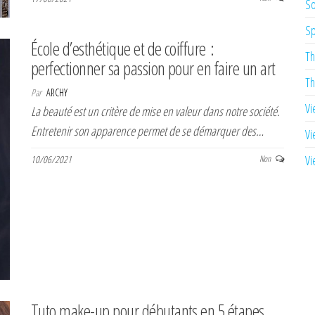
So
Sp
École d’esthétique et de coiffure :
Th
perfectionner sa passion pour en faire un art
Th
Par
ARCHY
Vi
La beauté est un critère de mise en valeur dans notre société.
Entretenir son apparence permet de se démarquer des…
Vi
Vi
10/06/2021
Non
Tuto make-up pour débutants en 5 étapes