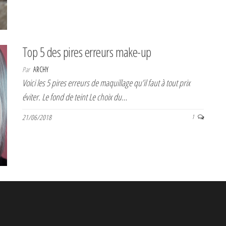
Top 5 des pires erreurs make-up
Par
ARCHY
Voici les 5 pires erreurs de maquillage qu’il faut à tout prix
éviter. Le fond de teint Le choix du…
21/06/2018
1