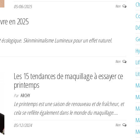
Ch
05/06/2025
Non
Co
ivre en 2025
Dé
Ge
 écologique. Skinminimalisme Lumineux pour un effet naturel.
H
Li
Non
Li
Les 15 tendances de maquillage à essayer ce
printemps
Ma
Par
ARCHY
M
Le printemps est une saison de renouveau et de fraîcheur, et
Ma
cela se reflète également dans le monde du maquillage.…
Ma
05/12/2024
Non
Mé