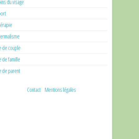
ins du visage
ort
érapie
ermalisme
e de couple
e de famille
e de parent
Contact
Mentions légales