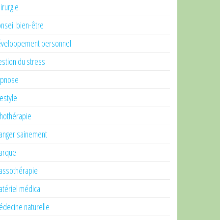
irurgie
nseil bien-être
veloppement personnel
stion du stress
ypnose
festyle
thothérapie
nger sainement
arque
ssothérapie
tériel médical
decine naturelle