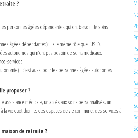
M
etraite ?
No
Ph
ur les personnes âgées dépendantes qui ont besoin de soins
Pr
nes âgées dépendantes): il a le même rôle que l’USLD.
Ps
âgées autonomes qui n’ont pas besoin de soins médicaux.
Ré
nce-services.
’autonomie) : c’est aussi pour les personnes âgées autonomes
Sa
Sa
lle proposer ?
Sc
ir une assistance médicale, un accès aux soins personnalisés, un
So
de à la vie quotidienne, des espaces de vie commune, des services à
So
So
e maison de retraite ?