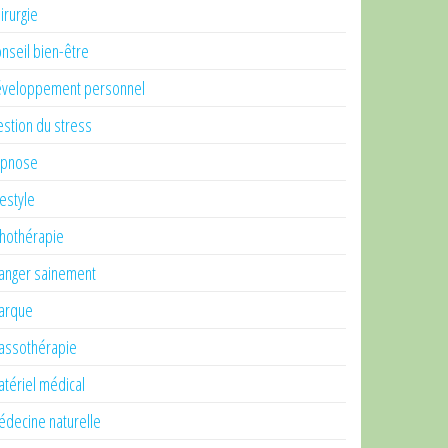
irurgie
nseil bien-être
veloppement personnel
stion du stress
ypnose
festyle
thothérapie
nger sainement
arque
ssothérapie
tériel médical
decine naturelle