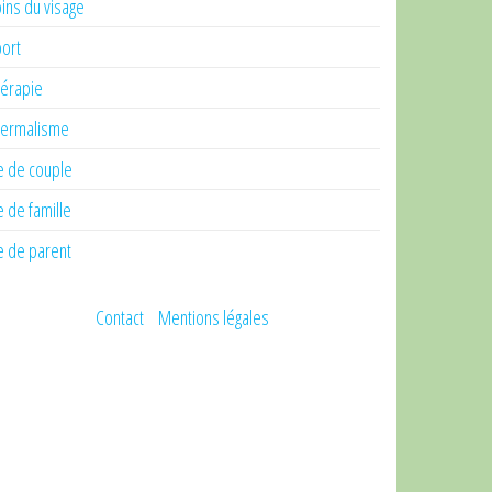
ins du visage
ort
érapie
ermalisme
e de couple
e de famille
e de parent
Contact
Mentions légales