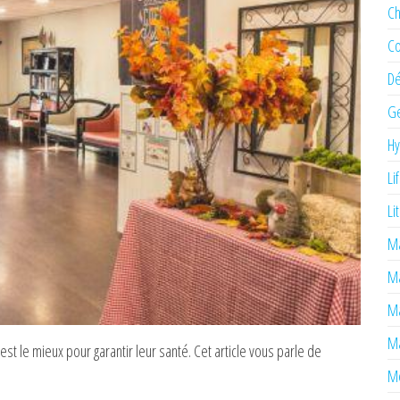
Ch
Co
Dé
Ge
H
Li
Li
Ma
M
Ma
Ma
 le mieux pour garantir leur santé. Cet article vous parle de
Mé