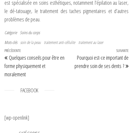
est spécialisée en soins esthétiques, notamment l’épilation au laser,
le dé-tatouage, le traitement des taches pigmentaires et d’autres
problèmes de peau.
Catégorie
Soins du corps
Mots-clés
soin de la peau
traitement anti-céllulite
traitement au laser
Navigation de l’article
Article précédent
PRÉCÉDENTE
SUIVANTE
Art
Quelques conseils pour être en
Pourquoi est-ce important de
forme physiquement et
prendre soin de ses dents ?
moralement
FACEBOOK
[wp-openlink]