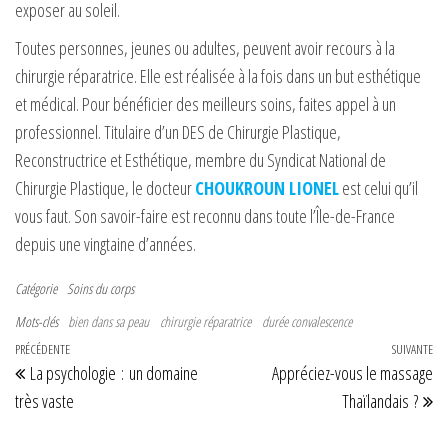
exposer au soleil.
Toutes personnes, jeunes ou adultes, peuvent avoir recours à la
chirurgie réparatrice. Elle est réalisée à la fois dans un but esthétique
et médical. Pour bénéficier des meilleurs soins, faites appel à un
professionnel. Titulaire d’un DES de Chirurgie Plastique,
Reconstructrice et Esthétique, membre du Syndicat National de
Chirurgie Plastique, le docteur
CHOUKROUN LIONEL
est celui qu’il
vous faut. Son savoir-faire est reconnu dans toute l’Île-de-France
depuis une vingtaine d’années.
Catégorie
Soins du corps
Mots-clés
bien dans sa peau
chirurgie réparatrice
durée convalescence
Navigation de l’article
Article précédent
PRÉCÉDENTE
SUIVANTE
Art
La psychologie : un domaine
Appréciez-vous le massage
très vaste
Thaïlandais ?