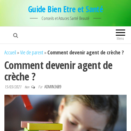
Guide Bien Etre et Santé
Conseils et Astuces Santé Beauté
Menu
Accueil
»
Vie de parent
»
Comment devenir agent de crèche ?
Comment devenir agent de
crèche ?
15/03/2021
Par
ADMIN3689
Non