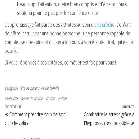
beaucoup d’attention, d’être bien compris et d’être toujours
soutenu pour ne pas perdre confiance en lui;
L’apprentissage fait partie des activités au sein d’
une crèche
. L’enfant
doit être instruit par une bonne personne : une personne capable de
combler ses besoins et qui sera toujours à son écoute. Bref, qui est là
pour lui.
Si vous répondez à ces critères, ce métier est fait pour vous !
Catégorie
Vie de parent
Vie de famille
Mots-clés
agent de crèche
crèche
enfant
Navigation de l’article
Article précédent
PRÉCÉDENTE
SUIVANTE
Art
Comment prendre soin de son
Combattre le stress grâce à
cuir chevelu ?
l’hypnose, c’est possible